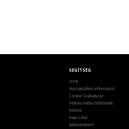
SEGÍTSÉG
GYIK
Visszaküldési információ
Cookie Szabályzat
Felhasználási feltételek
Rólunk
Kapcsolat
Adatvédelem