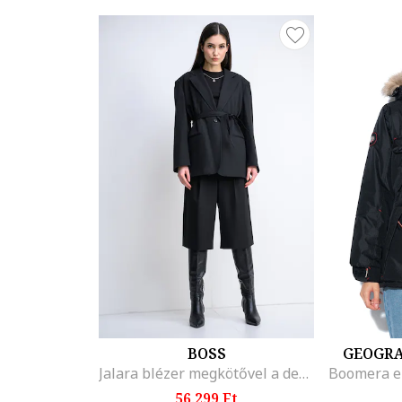
BOSS
GEOGRA
Jalara blézer megkötővel a derékrészen, Fekete
56.299 Ft