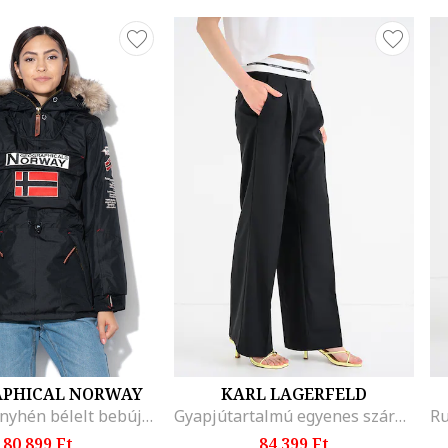
PHICAL NORWAY
KARL LAGERFELD
Boomera enyhén bélelt bebújós télikabát, Piros/Fekete
Gyapjútartalmú egyenes szárú nadrág magas derékrésszel, Fekete
80.899 Ft
84.399 Ft