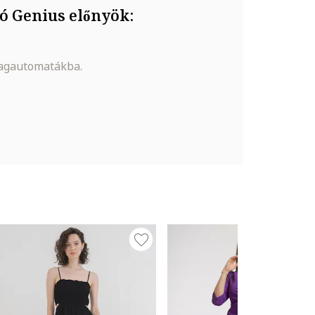
ó Genius előnyök:
magautomatákba.