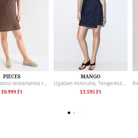
PIECES
MANGO
Egyenes fazonú lentartalmú ruha, Barna
Ujjatlan miniruha, Tengerészkék
10.999 Ft
13.595 Ft