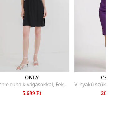
ONLY
CAMISSI
Richie ruha kivágásokkal, Fekete
5.699 Ft
20.299 Ft