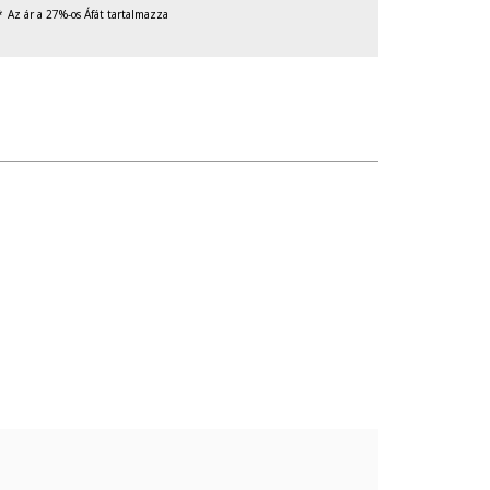
Az ár a 27%-os Áfát tartalmazza