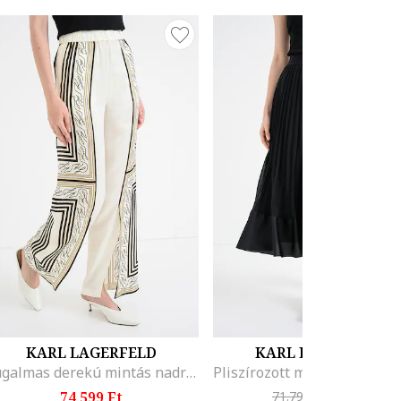
KARL LAGERFELD
KARL LAGERFELD
Rugalmas derekú mintás nadrág, Csontszín/Fekete/Homokbarna
74.599 Ft
71.799 Ft
-9%