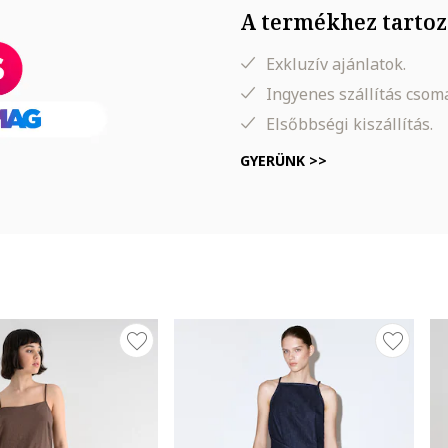
A termékhez tartoz
Exkluzív ajánlatok.
Ingyenes szállítás cso
Elsőbbségi kiszállítás.
, Derék: 60 cm, Csípő: 90 cm
GYERÜNK >>