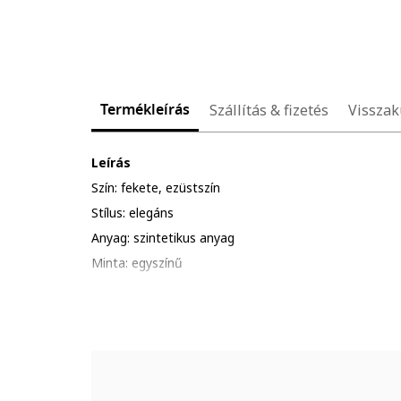
Termékleírás
Szállítás & fizetés
Visszak
Leírás
Szín: fekete, ezüstszín
Stílus: elegáns
Anyag: szintetikus anyag
Minta: egyszínű
Szabás: szűkített
Hossz: rövid
Nyakrész: v alakú
Pántok: vékonyak
Részletek: strasszköves rátétek