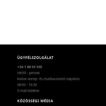
ÜGYFÉLSZOLGÁLAT
+36 1 88 55 505
Hétfő - péntek
kivéve ünnep- és munkaszüneti napokon
08:00 - 16:30
E-mail küldése
KÖZÖSSÉGI MÉDIA