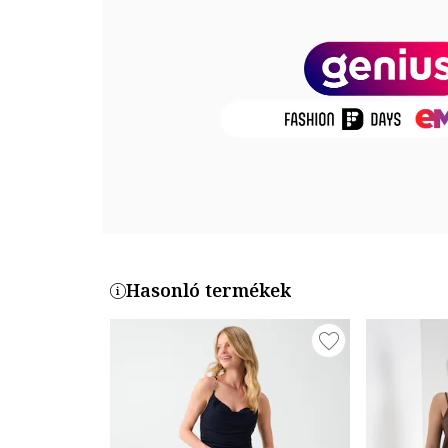
Összetétel
Külső anyag: 95% poliészter, 5% elasztán
Modellinformáció
A modellen látható termék mérete: S/4 US.
Modell méretei: Magasság: 175 cm, Mellbőség: 81 cm
Termékszám
W5RK52-KCML0-JBLK
Hasonló termékek