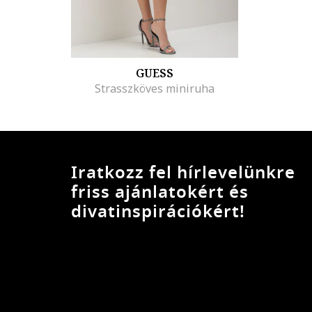
GUESS
Strasszköves miniruha
Iratkozz fel hírlevelünkre
friss ajánlatokért és
divatinspirációkért!