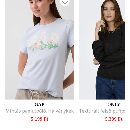
GAP
ONLY
Mintás pamutpóló, Halványkék
5.199 Ft
5.399 Ft