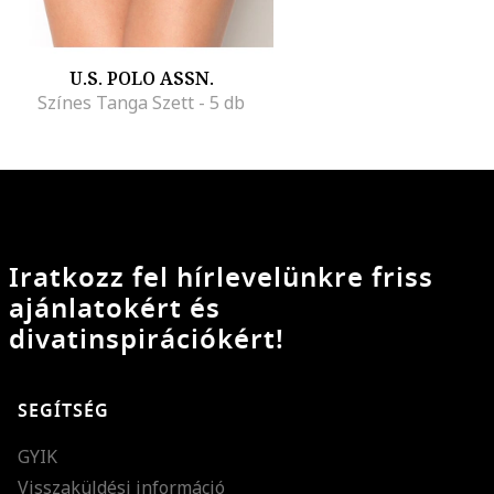
U.S. POLO ASSN.
Színes Tanga Szett - 5 db
Iratkozz fel hírlevelünkre friss
ajánlatokért és
divatinspirációkért!
SEGÍTSÉG
GYIK
Visszaküldési információ