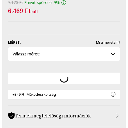
7.170 Ft
Ennyit spórolsz
9%
6.469 Ft
-tól
MÉRET:
Mi a méretem?
Válassz méret:
+349 Ft
Működési költség
Termékmegfelelőségi információk