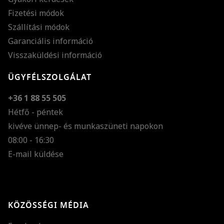
Fizetési módok
Szállítási módok
Garanciális információ
Visszaküldési információ
ÜGYFÉLSZOLGÁLAT
+36 1 88 55 505
Hétfő - péntek
kivéve ünnep- és munkaszüneti napokon
Szöveg méretének n
08:00 - 16:30
E-mail küldése
Szöveg méretének c
Szóköz növelése
Szóköz csökkentése
KÖZÖSSÉGI MÉDIA
Sortávolság növelés