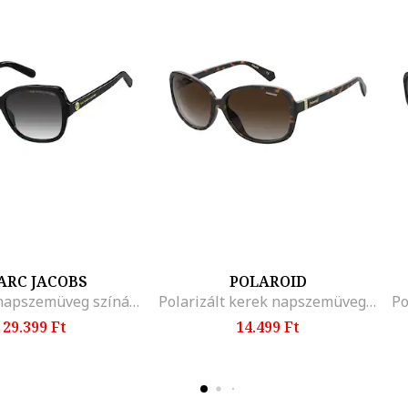
ARC JACOBS
POLAROID
Szögletes napszemüveg színátmenetes lencsékkel, Fekete/Sötétszürke
Polarizált kerek napszemüveg, Fekete/Tevebarna
29.399 Ft
14.499 Ft