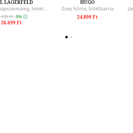
L LAGERFELD
HUGO
Szögletes napszemüveg, Fekete, Krémszín, 63-14-140, Fekete/Krémszín
Zoey bőröv, Sötétbarna
.199 Ft
-8%
24.899 Ft
26.699 Ft