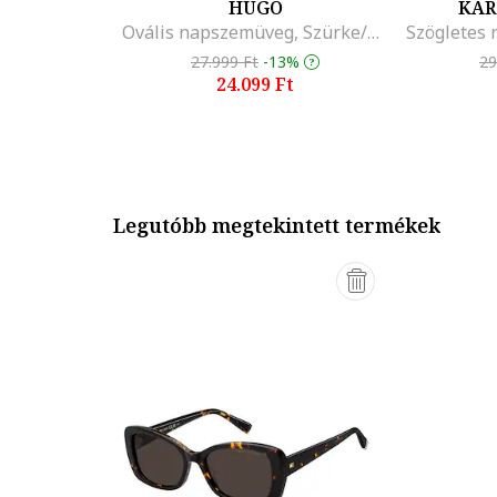
HUGO
KAR
Ovális napszemüveg, Szürke/Lila
27.999 Ft
-13%
29
24.099 Ft
Legutóbb megtekintett termékek