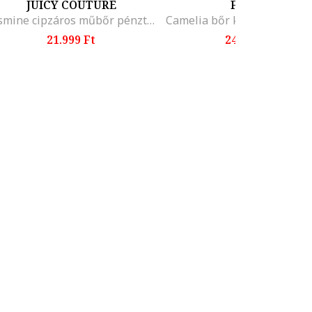
JUICY COUTURE
FURLA
Jasmine cipzáros műbőr pénztárca, Krémszín
21.999 Ft
24.299 Ft