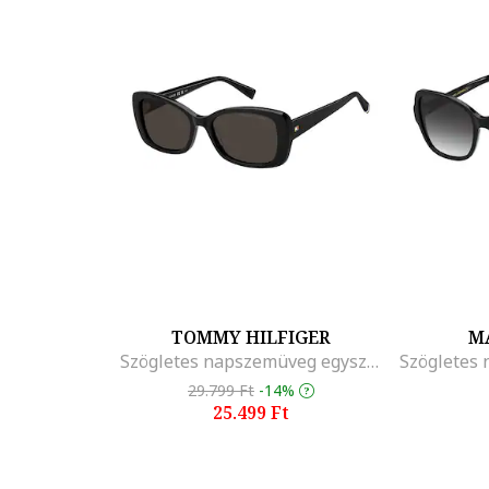
TOMMY HILFIGER
M
Szögletes napszemüveg egyszínű lencsékkel, Fekete
29.799 Ft
-14%
25.499 Ft