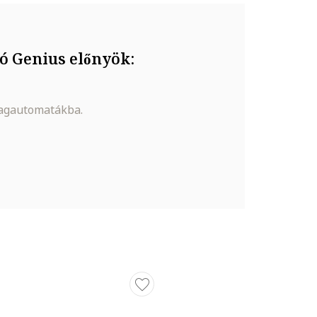
ó Genius előnyök:
magautomatákba.