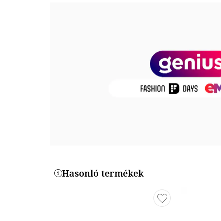
Keret anyaga: acetát
Lencsék anyaga: acetát
Méretek
Lencse szélessége: 54 mm
Híd szélesség: 18 mm
Szár hosszúság: 140 mm
Termékszám
TH-2225-S-086-70
Hasonló termékek