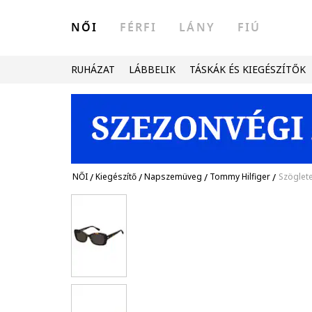
NŐI
FÉRFI
LÁNY
FIÚ
RUHÁZAT
LÁBBELIK
TÁSKÁK ÉS KIEGÉSZÍTŐK
NŐI
/
Kiegészítő
/
Napszemüveg
/
Tommy Hilfiger
/
Szöglet