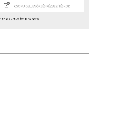
CSOMAGELLENŐRZÉS KÉZBESÍTÉSKOR
Az ár a 27%-os Áfát tartalmazza
nnak ütését, karcolódását