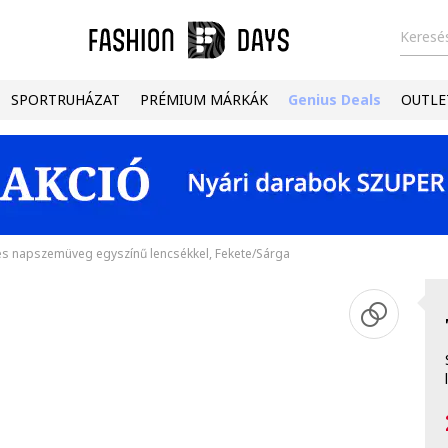
Keresés
SPORTRUHÁZAT
PRÉMIUM MÁRKÁK
Genius Deals
OUTLE
es napszemüveg egyszínű lencsékkel, Fekete/Sárga