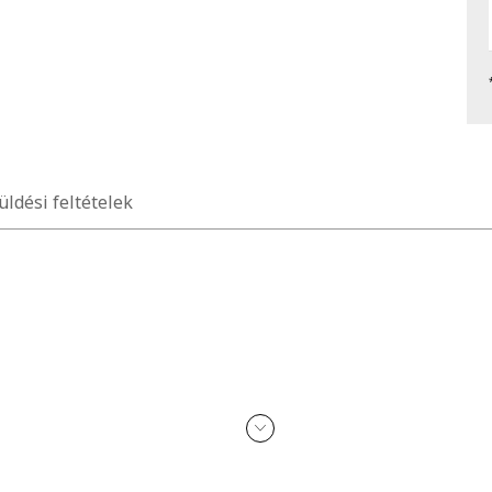
üldési feltételek
tonnal, mosószerrel, súroló felületekkel való érintkezését, illetve a
n érkezik