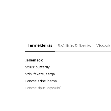
Termékleírás
Szállítás & fizetés
Visszak
Jellemzők
Stílus: butterfly
Szín: fekete, sárga
Lencse színe: barna
Lencse típus: egyszínű
Részletek: kerüld a termék alkohollal, parfümmel, ace
Csomagolás: a termék logóval ellátott csomagolásba
Összetétel