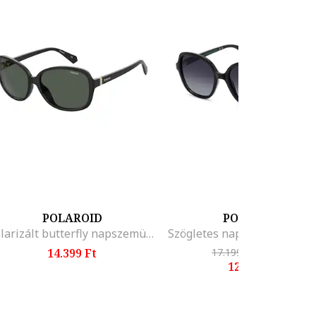
POLAROID
POLAROID
Polarizált butterfly napszemüveg logóval
14.399 Ft
17.199 Ft
-25%
12.799 Ft