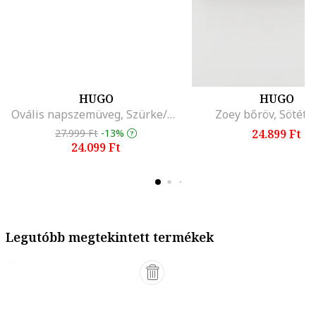
HUGO
HUGO
Ovális napszemüveg, Szürke/Lila
Zoey bőröv, Sötétb
27.999 Ft
-13%
24.899 Ft
24.099 Ft
Legutóbb megtekintett termékek