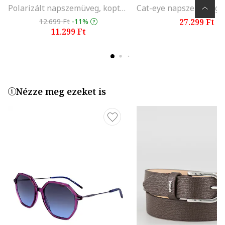
Polarizált napszemüveg, koptatott rózsaszín
12.699 Ft
-11%
27.299 Ft
11.299 Ft
Nézze meg ezeket is