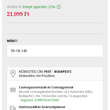
26.899 Ft
Ennyit spórolsz
21%
21.099 Ft
MÉRET:
59
-
18
-
145
KÉZBESÍTÉSI CÍM:
PEST - BUDAPESTI
Kézbesítési cím frissítése
Csomagautomaták és Csomagpontok
Becsült csomagátvétel kezdete: GLS Automata SHELL
Budapest I. Ker.
Től kezdve
szerda, 12 augusztus
- ingyenes 22999 forint felett
Házhozszállítás futárszolgálattal