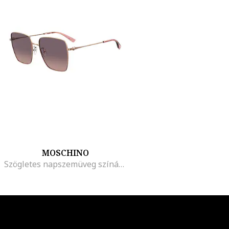
MOSCHINO
Szögletes napszemüveg színátmenetes lencsékkel