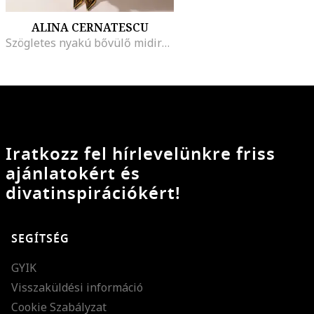
ALINA CERNATESCU
Szögletes nyakú bővülő midiruha, Királykék
Iratkozz fel hírlevelünkre friss
ajánlatokért és
divatinspirációkért!
SEGÍTSÉG
GYIK
Visszaküldési információ
Cookie Szabályzat