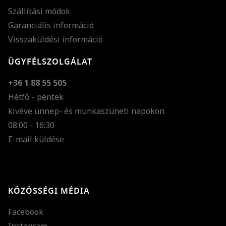
Szállítási módok
Garanciális információ
Visszaküldési információ
ÜGYFÉLSZOLGÁLAT
+36 1 88 55 505
Hétfő - péntek
kivéve ünnep- és munkaszüneti napokon
Szöveg méretének n
08:00 - 16:30
E-mail küldése
Szöveg méretének c
Szóköz növelése
Szóköz csökkentése
KÖZÖSSÉGI MÉDIA
Sortávolság növelés
Facebook
Sortávolság csökken