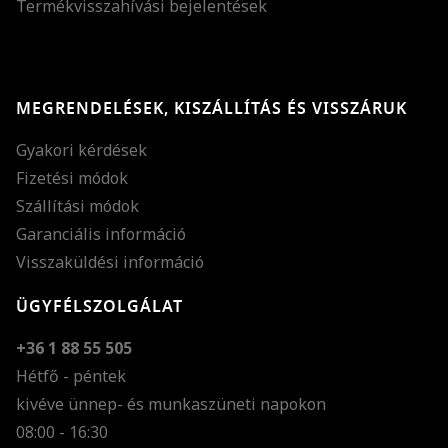
Termékvisszahívási bejelentések
MEGRENDELÉSEK, KISZÁLLÍTÁS ÉS VISSZÁRUK
Gyakori kérdések
Fizetési módok
Szállítási módok
Garanciális információ
Visszaküldési információ
ÜGYFÉLSZOLGÁLAT
+36 1 88 55 505
Hétfő - péntek
kivéve ünnep- és munkaszüneti napokon
Szöveg méretének n
08:00 - 16:30