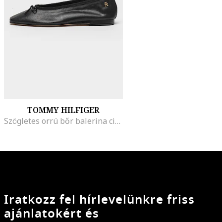
TOMMY HILFIGER
Szögletes orrú bőr balerina cipő, Fekete
Iratkozz fel hírlevelünkre friss
ajánlatokért és