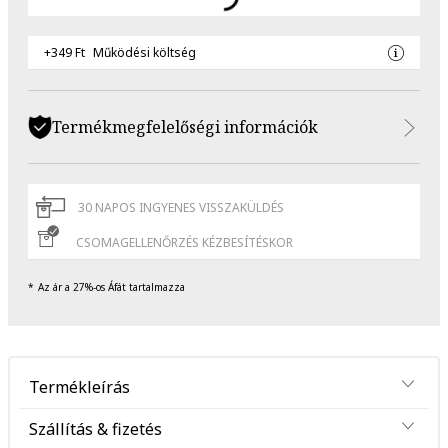
+349 Ft
Működési költség
Termékmegfelelőségi információk
30 NAPOS INGYENES VISSZAKÜLDÉS
CSOMAGELLENŐRZÉS KÉZBESÍTÉSKOR
Az ár a 27%-os Áfát tartalmazza
Termékleírás
Szállítás & fizetés