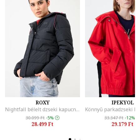
ROXY
IPEKYOL
Nightfall bélelt dzseki kapucnival, Fekete
30.099 Ft
-5%
33.347 Ft
-12%
28.499 Ft
29.179 Ft