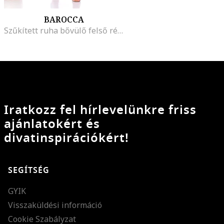
BAROCCA
Szűkített ruha bővülő felső réteggel, Sötétpiros
Iratkozz fel hírlevelünkre friss
ajánlatokért és
divatinspirációkért!
SEGÍTSÉG
GYIK
Visszaküldési információ
Cookie Szabályzat