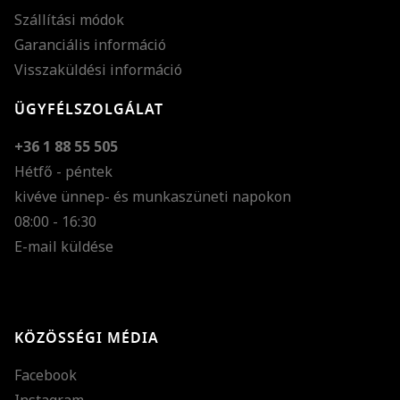
Szállítási módok
Garanciális információ
Visszaküldési információ
ÜGYFÉLSZOLGÁLAT
+36 1 88 55 505
Hétfő - péntek
kivéve ünnep- és munkaszüneti napokon
Szöveg méretének n
08:00 - 16:30
E-mail küldése
Szöveg méretének c
Szóköz növelése
Szóköz csökkentése
KÖZÖSSÉGI MÉDIA
Sortávolság növelés
Facebook
Sortávolság csökken