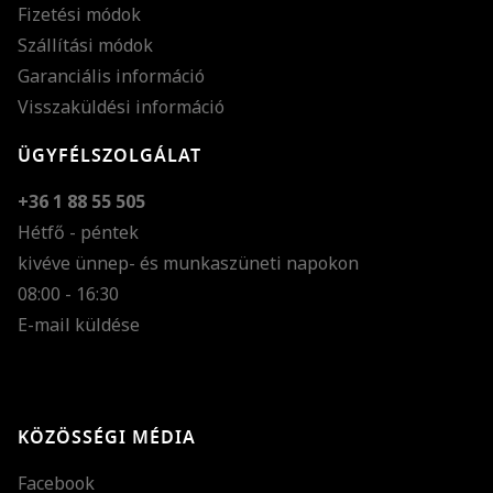
Fizetési módok
Szállítási módok
Garanciális információ
Visszaküldési információ
ÜGYFÉLSZOLGÁLAT
+36 1 88 55 505
Hétfő - péntek
kivéve ünnep- és munkaszüneti napokon
Szöveg méretének n
08:00 - 16:30
E-mail küldése
Szöveg méretének c
Szóköz növelése
Szóköz csökkentése
KÖZÖSSÉGI MÉDIA
Sortávolság növelés
Facebook