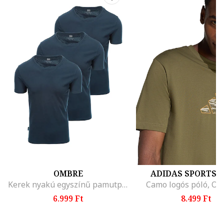
OMBRE
ADIDAS SPORTS
Kerek nyakú egyszínű pamutpóló szett - 3 db, Tengerészkék
Camo logós póló, Olí
6.999 Ft
8.499 Ft