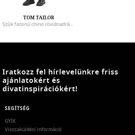
TOM TAILOR
Szűk fazonú chino rövidnadrág zsebekkel, Fehér/Sötétkék
Iratkozz fel hírlevelünkre friss
ajánlatokért és
divatinspirációkért!
SEGÍTSÉG
GYIK
Visszaküldési információ