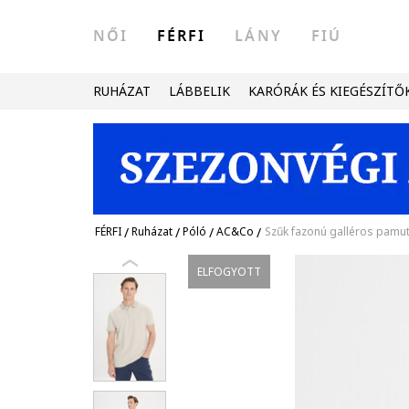
NŐI
FÉRFI
LÁNY
FIÚ
RUHÁZAT
LÁBBELIK
KARÓRÁK ÉS KIEGÉSZÍTŐ
FÉRFI
/
Ruházat
/
Póló
/
AC&Co
/
Szűk fazonú galléros pam
ELFOGYOTT