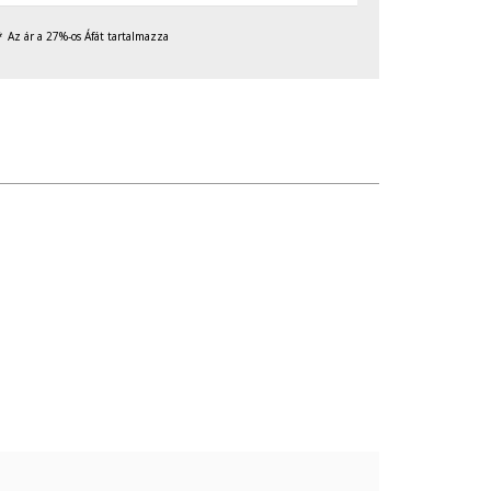
Az ár a 27%-os Áfát tartalmazza