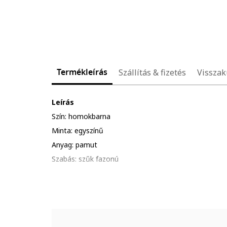
Termékleírás
Szállítás & fizetés
Visszak
Leírás
Szín: homokbarna
Minta: egyszínű
Anyag: pamut
Szabás: szűk fazonú
Gallér: galléros
Ujjhossz: rövid ujjú
Részletek: hasítékok az oldalán, rövid, gombos hasít
Összetétel