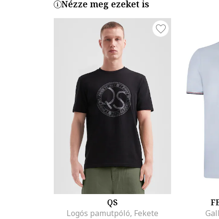
Nézze meg ezeket is
QS
F
Logós pamutpóló, Fekete
Gal