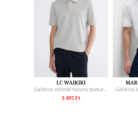
LC WAIKIKI
MAR
Galléros normál fazonú texturált póló, Világosszürke
Galléros 
3.495 Ft