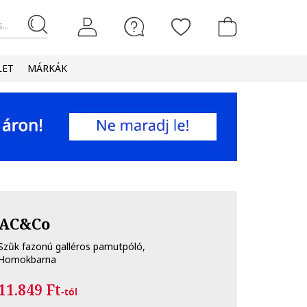
...
LET
MÁRKÁK
AC&Co
Szűk fazonú galléros pamutpóló,
Homokbarna
11.849 Ft
-tól