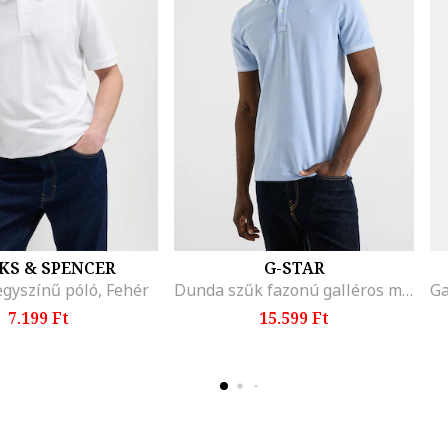
KS & SPENCER
G-STAR
egyszínű póló, Fehér
Dunda szűk fazonú galléros mosott hatású biopamut tartalmú póló, Pasztellkék
7.199 Ft
15.599 Ft