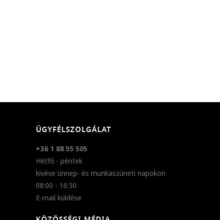
ÜGYFÉLSZOLGÁLAT
+36 1 88 55 505
Hétfő - péntek
kivéve ünnep- és munkaszüneti napokon
08:00 - 16:30
E-mail küldése
KÖZÖSSÉGI MÉDIA