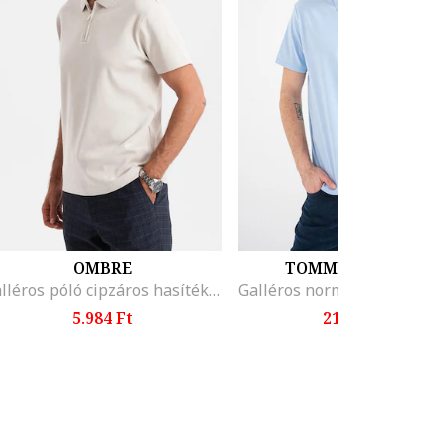
OMBRE
TOMMY HILFIGER
Galléros póló cipzáros hasítékkal, Drapp
5.984 Ft
21.399 Ft