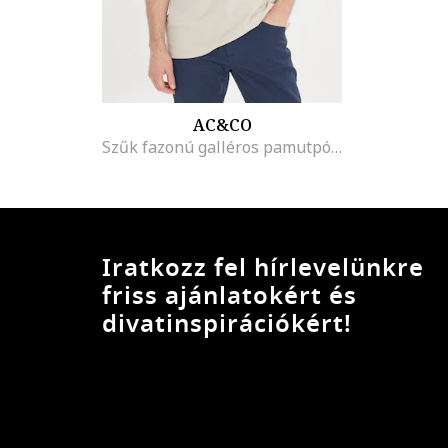
AC&CO
Szűk fazonú galléros pamutpóló, Homokbarna
Iratkozz fel hírlevelünkre
friss ajánlatokért és
divatinspirációkért!