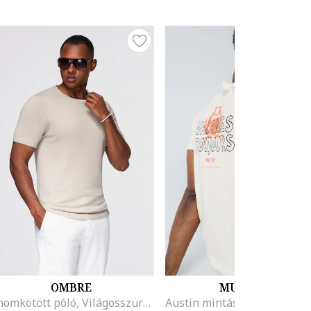
OMBRE
MUSTANG
Finomkötött póló, Világosszürke