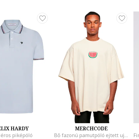
ELIX HARDY
MERCHCODE
léros piképóló
Bő fazonú pamutpóló ejtett ujjakkal, Krémszín