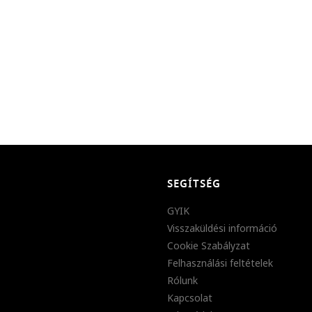
SEGÍTSÉG
GYIK
Visszaküldési információ
Cookie Szabályzat
Felhasználási feltételek
Rólunk
Kapcsolat