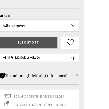
MÉRET:
Válassz méret:
ELFOGYOTT
+349 Ft
Működési költség
Termékmegfelelőségi információk
30 NAPOS INGYENES VISSZAKÜLDÉS
CSOMAGELLENŐRZÉS KÉZBESÍTÉSKOR