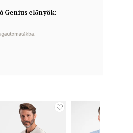
ó Genius előnyök:
magautomatákba.