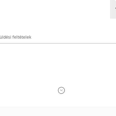
üldési feltételek
ék, bordázott gallér és mandzsetták