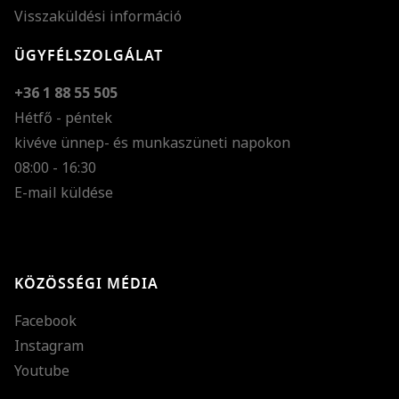
Visszaküldési információ
ÜGYFÉLSZOLGÁLAT
+36 1 88 55 505
Hétfő - péntek
kivéve ünnep- és munkaszüneti napokon
Szöveg méretének n
08:00 - 16:30
E-mail küldése
Szöveg méretének c
Szóköz növelése
Szóköz csökkentése
KÖZÖSSÉGI MÉDIA
Sortávolság növelés
Facebook
Sortávolság csökken
Instagram
Színek invertálása
Youtube