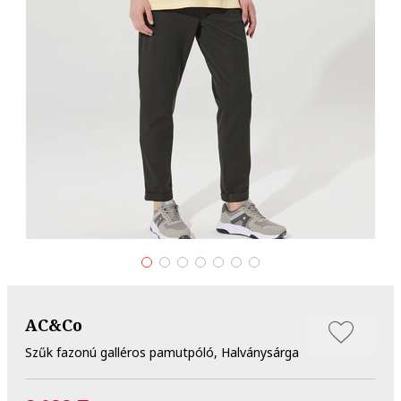
AC&Co
Szűk fazonú galléros pamutpóló, Halványsárga