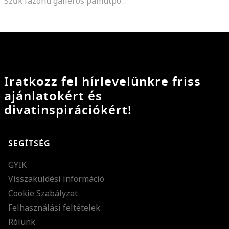
Szűk fazonú galléros pamutpóló, Halványsárga
Iratkozz fel hírlevelünkre friss
ajánlatokért és
divatinspirációkért!
SEGÍTSÉG
GYIK
Visszaküldési információ
Cookie Szabályzat
Felhasználási feltételek
Rólunk