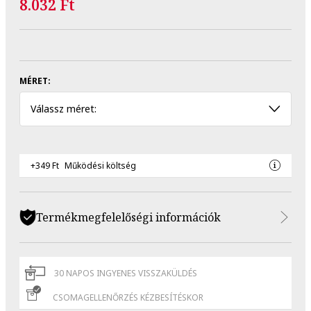
8.032 Ft
MÉRET:
Válassz méret:
+349 Ft
Működési költség
Termékmegfelelőségi információk
30 NAPOS INGYENES VISSZAKÜLDÉS
CSOMAGELLENŐRZÉS KÉZBESÍTÉSKOR