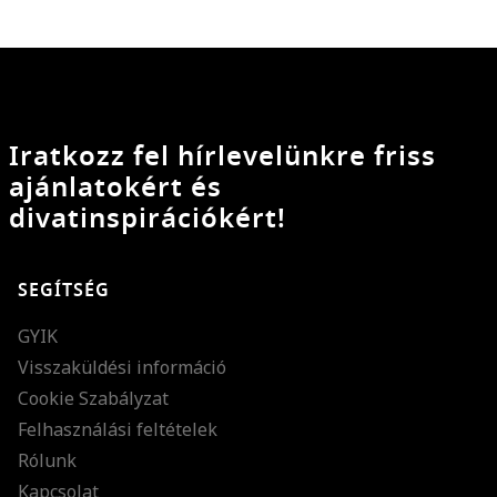
Iratkozz fel hírlevelünkre friss
ajánlatokért és
divatinspirációkért!
SEGÍTSÉG
GYIK
Visszaküldési információ
Cookie Szabályzat
Felhasználási feltételek
Rólunk
Kapcsolat