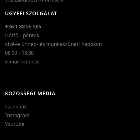
ÜGYFÉLSZOLGÁLAT
+36 1 88 55 505
Hétfő - péntek
kivéve ünnep- és munkaszüneti napokon
Szöveg méretének n
08:00 - 16:30
E-mail küldése
Szöveg méretének c
Szóköz növelése
Szóköz csökkentése
KÖZÖSSÉGI MÉDIA
Sortávolság növelés
Facebook
Sortávolság csökken
Instagram
Színek invertálása
Youtube
Szürke színárnyalato