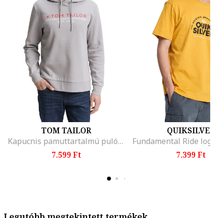
TOM TAILOR
QUIKSILVER
Kapucnis pamuttartalmú pulóver logómintával, Melange szürke
7.599 Ft
7.399 Ft
Legutóbb megtekintett termékek