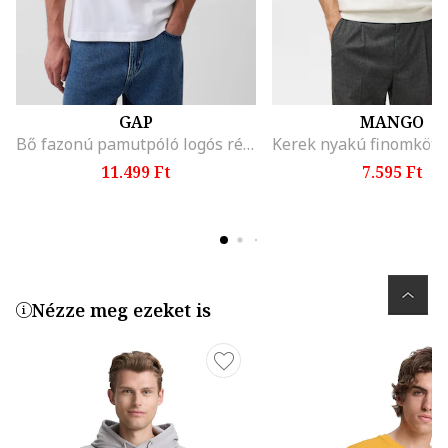
GAP
MANGO
Bő fazonú pamutpóló logós részlettel, Fehér,
11.499 Ft
7.595 Ft
Nézze meg ezeket is