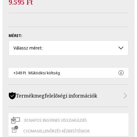
9.595 Ft
MÉRET:
Válassz méret:
+349 Ft
Működési költség
Termékmegfelelőségi információk
30 NAPOS INGYENES VISSZAKÜLDÉS
CSOMAGELLENŐRZÉS KÉZBESÍTÉSKOR