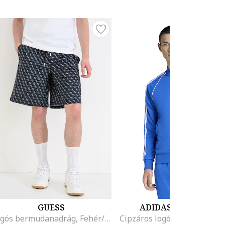
GUESS
ADIDAS ORIGINALS
Logós bermudanadrág, Fehér/Szénszürke