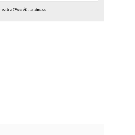
Az ár a 27%-os Áfát tartalmazza