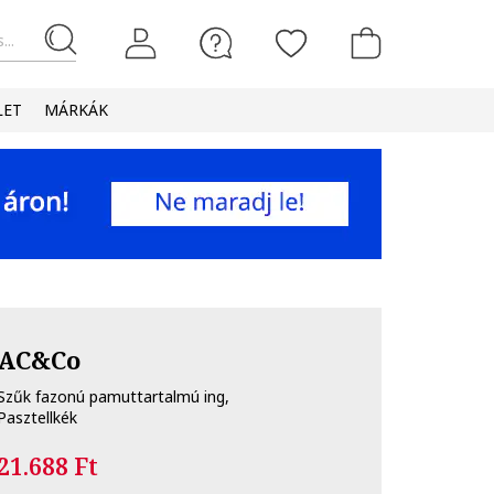
...
LET
MÁRKÁK
AC&Co
Szűk fazonú pamuttartalmú ing,
Pasztellkék
21.688 Ft