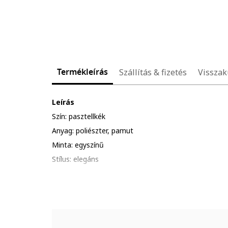
Termékleírás
Szállítás & fizetés
Visszak
Leírás
Szín: pasztellkék
Anyag: poliészter, pamut
Minta: egyszínű
Stílus: elegáns
Szabás: normál
Gallér: oxford
Ujjhossz: hosszú ujjú
Zárószerkezet: gombos