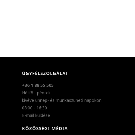
ÜGYFÉLSZOLGÁLAT
+36 1 88 55 505
Hétfő - péntek
kivéve ünnep- és munkaszüneti napokon
08:00 - 16:30
E-mail küldése
KÖZÖSSÉGI MÉDIA