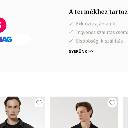
A termékhez tartoz
Exkluzív ajánlatok.
Ingyenes szállítás cso
Elsőbbségi kiszállítás.
GYERÜNK >>