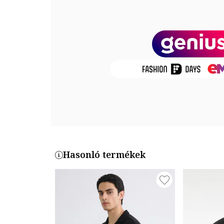
Összetétel
Külső anyag: 50% pamut, 50% poliészter
Termékszám
YDE020252157-MAV
Hasonló termékek