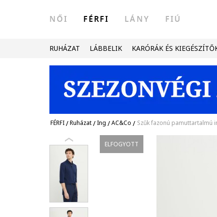
NŐI
FÉRFI
LÁNY
FIÚ
RUHÁZAT
LÁBBELIK
KARÓRÁK ÉS KIEGÉSZÍTŐ
FÉRFI
/
Ruházat
/
Ing
/
AC&Co
/
Szűk fazonú pamuttartalmú in
ELFOGYOTT