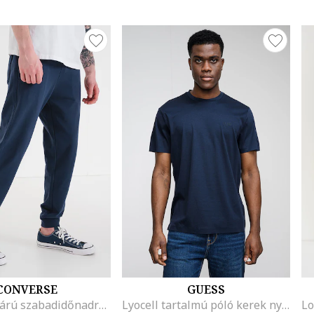
CONVERSE
GUESS
Szűkülő szárú szabadidőnadrág logós foltrátéttel, Tengerészkék
Lyocell tartalmú póló kerek nyakrésszel, Sötétkék