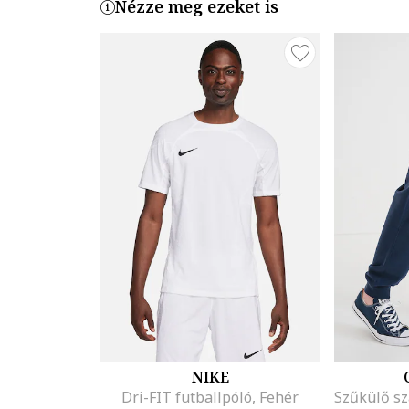
Nézze meg ezeket is
NIKE
Dri-FIT futballpóló, Fehér