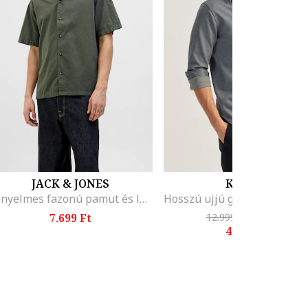
JACK & JONES
KOTON
Kényelmes fazonú pamut és lenvászon ing, Khaki
7.699 Ft
12.999 Ft
-61%
4.999 Ft