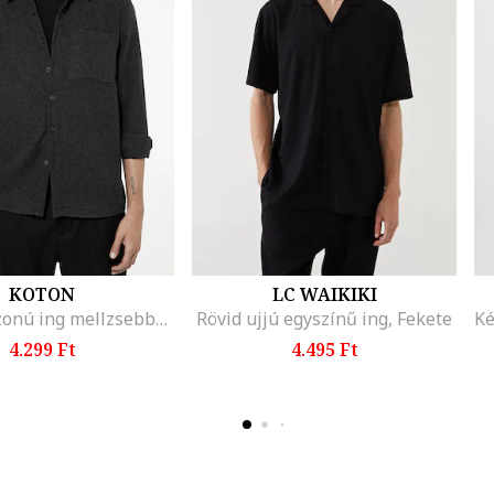
KOTON
LC WAIKIKI
Normál fazonú ing mellzsebbel, Koptatott fekete
Rövid ujjú egyszínű ing, Fekete
4.299 Ft
4.495 Ft