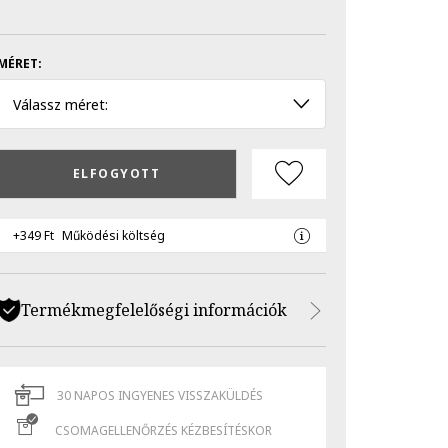
MÉRET:
Válassz méret:
ELFOGYOTT
+349 Ft
Működési költség
Termékmegfelelőségi információk
30 NAPOS INGYENES VISSZAKÜLDÉS
CSOMAGELLENŐRZÉS KÉZBESÍTÉSKOR