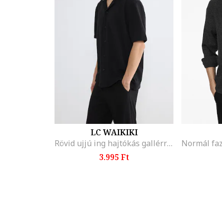
LC WAIKIKI
Rövid ujjú ing hajtókás gallérral, Fekete
3.995 Ft