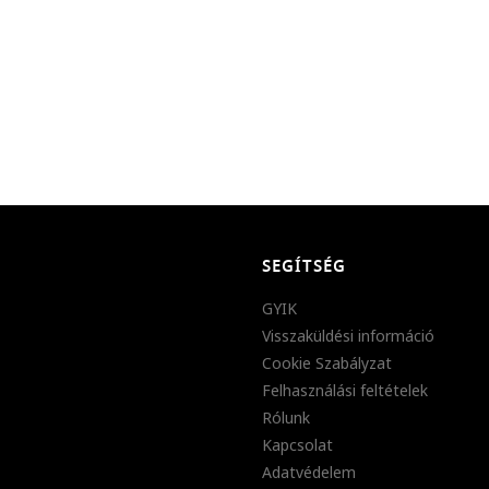
SEGÍTSÉG
GYIK
Visszaküldési információ
Cookie Szabályzat
Felhasználási feltételek
Rólunk
Kapcsolat
Adatvédelem