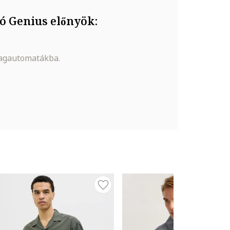
ó Genius előnyök:
magautomatákba.