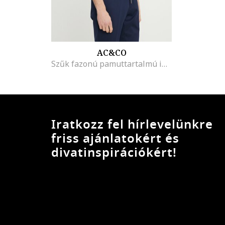
AC&CO
Szűk fazonú pamuttartalmú ing, Pasztellkék
Iratkozz fel hírlevelünkre
friss ajánlatokért és
divatinspirációkért!