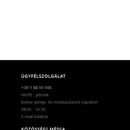
ÜGYFÉLSZOLGÁLAT
+36 1 88 55 505
Hétfő - péntek
kivéve ünnep- és munkaszüneti napokon
08:00 - 16:30
E-mail küldése
KÖZÖSSÉGI MÉDIA