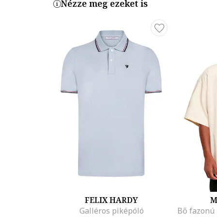
Nézze meg ezeket is
FELIX HARDY
M
Galléros piképóló