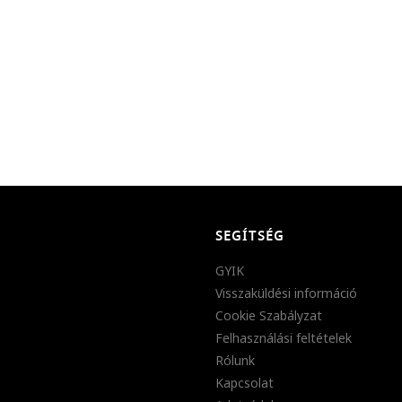
SEGÍTSÉG
GYIK
Visszaküldési információ
Cookie Szabályzat
Felhasználási feltételek
Rólunk
Kapcsolat