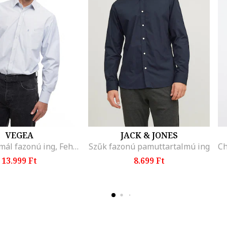
VEGEA
JACK & JONES
Csíkos normál fazonú ing, Fehér/Sötétkék
Szűk fazonú pamuttartalmú ing
13.999 Ft
8.699 Ft