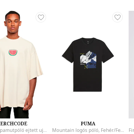
ERCHCODE
PUMA
Bő fazonú pamutpóló ejtett ujjakkal, Krémszín
Mountain logós póló, Fehér/Fekete/Világosszürke/Sötétkék