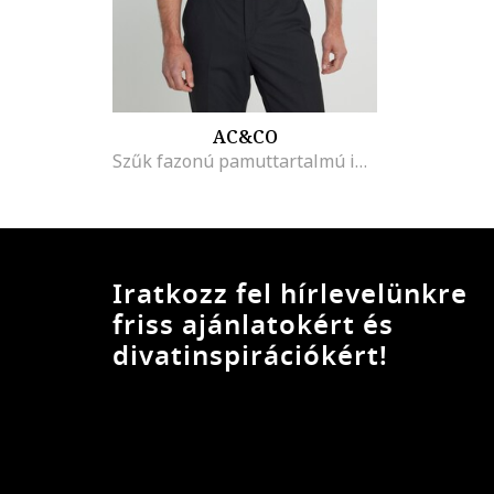
AC&CO
Szűk fazonú pamuttartalmú ing, Világoskék
Iratkozz fel hírlevelünkre
friss ajánlatokért és
divatinspirációkért!