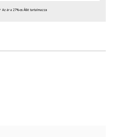
Az ár a 27%-os Áfát tartalmazza