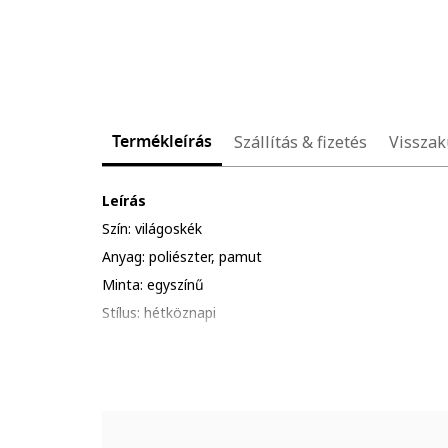
Termékleírás
Szállítás & fizetés
Visszak
Leírás
Szín: világoskék
Anyag: poliészter, pamut
Minta: egyszínű
Stílus: hétköznapi
Szabás: normál
Gallér: klasszikus
Ujjhossz: hosszú ujjú
Zárószerkezet: gombos