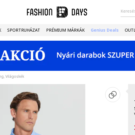
Keresés
K
SPORTRUHÁZAT
PRÉMIUM MÁRKÁK
Genius Deals
OUT
ng, Világoskék