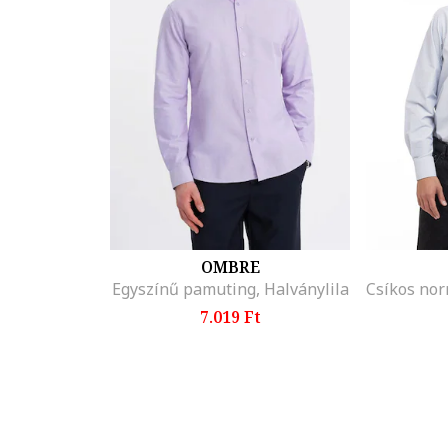
OMBRE
Egyszínű pamuting, Halványlila
7.019 Ft