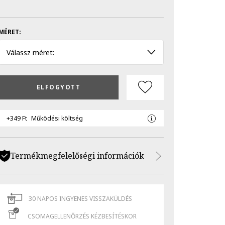
MÉRET:
Válassz méret:
ELFOGYOTT
+349 Ft
Működési költség
Termékmegfelelőségi információk
30 NAPOS INGYENES VISSZAKÜLDÉS
CSOMAGELLENŐRZÉS KÉZBESÍTÉSKOR