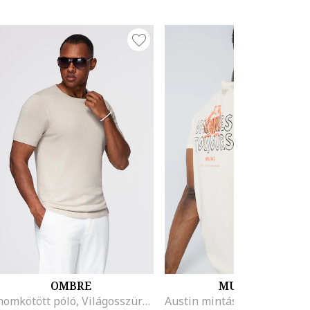
OMBRE
MUSTANG
Finomkötött póló, Világosszürke