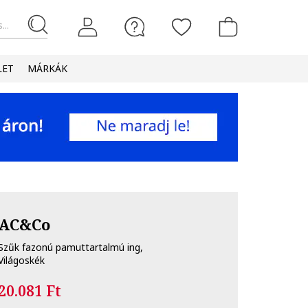
...
LET
MÁRKÁK
AC&Co
Szűk fazonú pamuttartalmú ing,
Világoskék
20.081 Ft