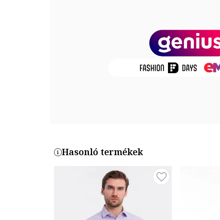
Összetétel
Külső anyag: 55% pamut, 45% poliészter
Termékszám
4A2021100103-MAV
Hasonló termékek