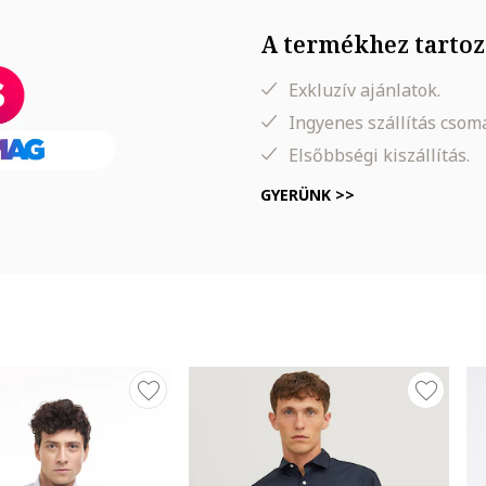
A termékhez tartoz
Exkluzív ajánlatok.
Ingyenes szállítás cso
Elsőbbségi kiszállítás.
GYERÜNK >>