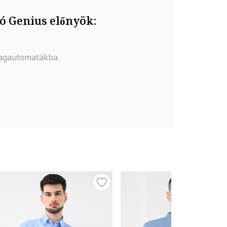
ó Genius előnyök:
magautomatákba.