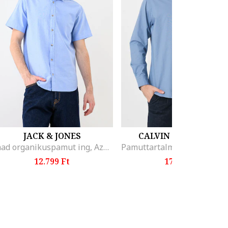
JACK & JONES
CALVIN KLEIN JEANS
Chad organikuspamut ing, Azúrkék
12.799 Ft
17.699 Ft