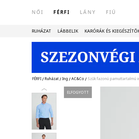
NŐI
FÉRFI
LÁNY
FIÚ
RUHÁZAT
LÁBBELIK
KARÓRÁK ÉS KIEGÉSZÍTŐ
FÉRFI
/
Ruházat
/
Ing
/
AC&Co
/
Szűk fazonú pamuttartalmú i
ELFOGYOTT