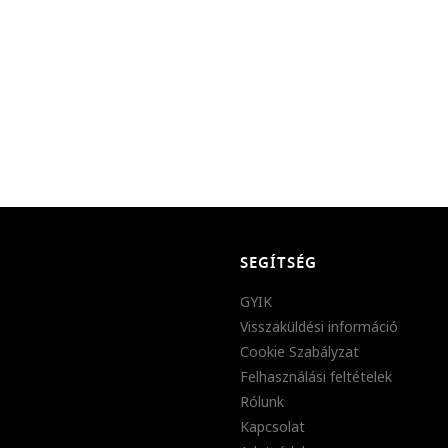
SEGÍTSÉG
GYIK
Visszaküldési információ
Cookie Szabályzat
Felhasználási feltételek
Rólunk
Kapcsolat