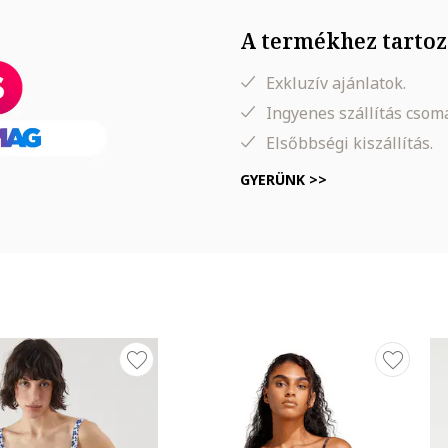
A termékhez tartoz
Exkluzív ajánlatok.
Ingyenes szállítás cso
Elsőbbségi kiszállítás.
GYERÜNK >>