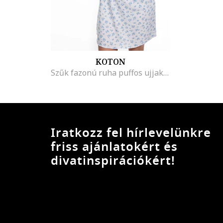
KOTON
Szűk fazonú ruha puffos ujjakkal, Pasztellkék/Törtfehér
Iratkozz fel hírlevelünkre
friss ajánlatokért és
divatinspirációkért!