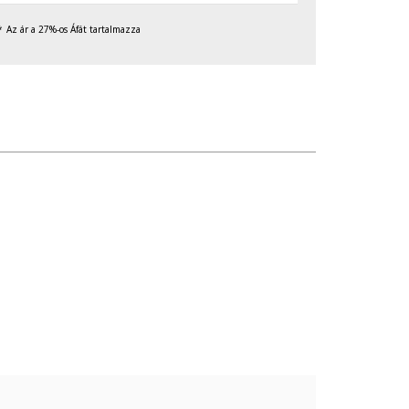
Az ár a 27%-os Áfát tartalmazza