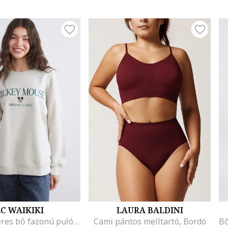
C WAIKIKI
LAURA BALDINI
Mickey egeres bő fazonú pulóver, Angolzöld/Törtfehér
Cami pántos melltartó, Bordó