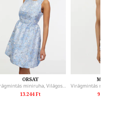
ORSAY
MANGO
Virágmintás miniruha, Világoskék
13.244 Ft
9.995 Ft