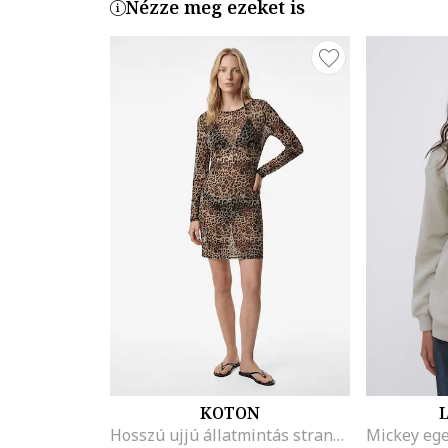
Nézze meg ezeket is
KOTON
L
Hosszú ujjú állatmintás strandruha, Barna/Bézs