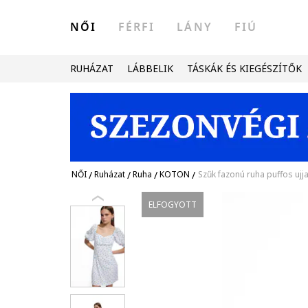
NŐI
FÉRFI
LÁNY
FIÚ
RUHÁZAT
LÁBBELIK
TÁSKÁK ÉS KIEGÉSZÍTŐK
NŐI
/
Ruházat
/
Ruha
/
KOTON
/
Szűk fazonú ruha puffos ujja
ELFOGYOTT