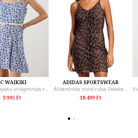
C WAIKIKI
ADIDAS SPORTSWEAR
Szögletes nyakú virágmintás ruha, Fehér/Kék
Állatmintás rövid ruha, Fekete/Barna
3.995 Ft
18.499 Ft