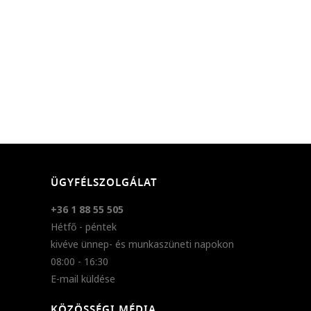
ÜGYFÉLSZOLGÁLAT
+36 1 88 55 505
Hétfő - péntek
kivéve ünnep- és munkaszüneti napokon
08:00 - 16:30
E-mail küldése
KÖZÖSSÉGI MÉDIA