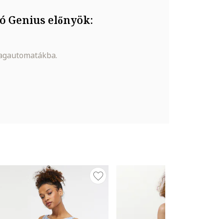
ó Genius előnyök:
magautomatákba.