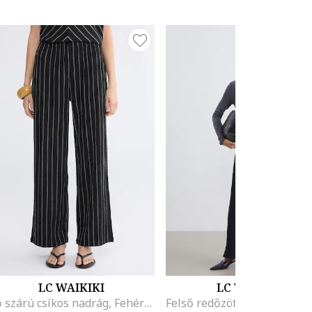
LC WAIKIKI
LC WAIKIKI
Bő szárú csíkos nadrág, Fehér/Fekete