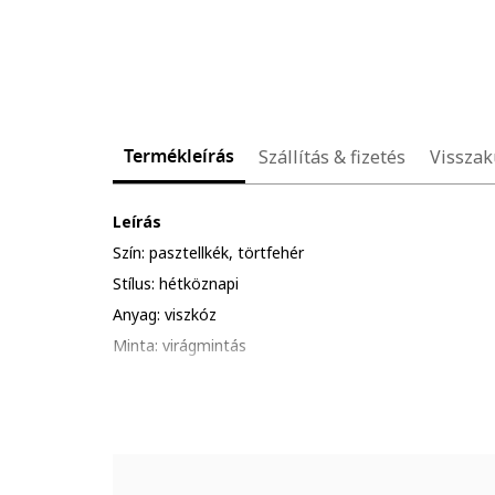
Termékleírás
Szállítás & fizetés
Visszak
Leírás
Szín: pasztellkék, törtfehér
Stílus: hétköznapi
Anyag: viszkóz
Minta: virágmintás
Szabás: a-vonalú
Hossz: rövid
Nyakrész: szív alakú
Ujjak: puffos ujjak