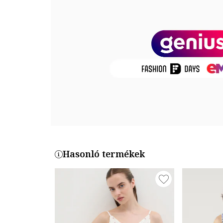
Ujjhossz: rövid ujjú
Részletek: szűk fazonú
Zárószerkezet: rögzítés nélküli
Összetétel
Külső anyag: 100% viszkóz
Termékszám
5SAL80036IW-6D5
Hasonló termékek