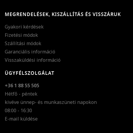
MEGRENDELÉSEK, KISZÁLLÍTÁS ÉS VISSZÁRUK
Gyakori kérdések
Fizetési módok
Szállítási módok
Garanciális információ
Visszaküldési információ
ÜGYFÉLSZOLGÁLAT
+36 1 88 55 505
Hétfő - péntek
kivéve ünnep- és munkaszüneti napokon
Szöveg méretének n
08:00 - 16:30
E-mail küldése
Szöveg méretének c
Szóköz növelése