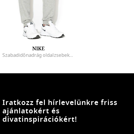
NIKE
Szabadidőnadrág oldalzsebekkel, Szürke
Iratkozz fel hírlevelünkre friss
ajánlatokért és
divatinspirációkért!