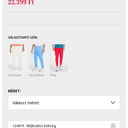
22.399 Ft
VÁLASZTHATÓ SZÍN:
Csontszín
Pasztellkék
Piros
MÉRET:
Válassz méret:
+349 Ft
Működési költség