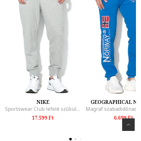
NIKE
GEOGRAPHICAL N
Sportswear Club lefelé szűkülő szabadidőnadrág oldalzsebekkel, Szürke
17.599 Ft
6.699 Ft