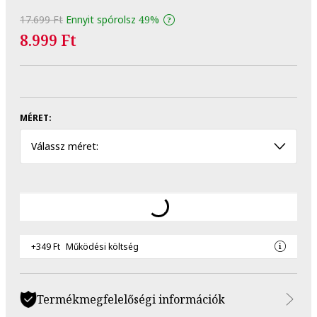
17.699 Ft
Ennyit spórolsz
49%
8.999 Ft
MÉRET:
Válassz méret:
+349 Ft
Működési költség
Termékmegfelelőségi információk