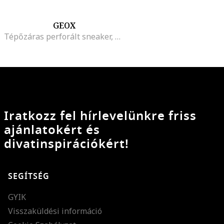
GEOX
Tépőzáras perforált sneaker, Törtfehér/Tengerészkék
Iratkozz fel hírlevelünkre friss
ajánlatokért és
divatinspirációkért!
SEGÍTSÉG
GYIK
Visszaküldési információ