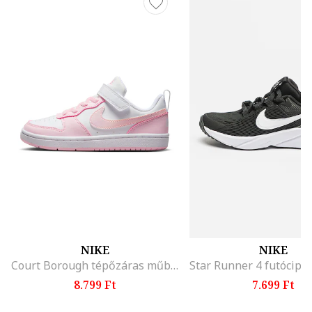
NIKE
NIKE
Court Borough tépőzáras műbőr sneaker, Fehér/Rózsaszín
8.799 Ft
7.699 Ft