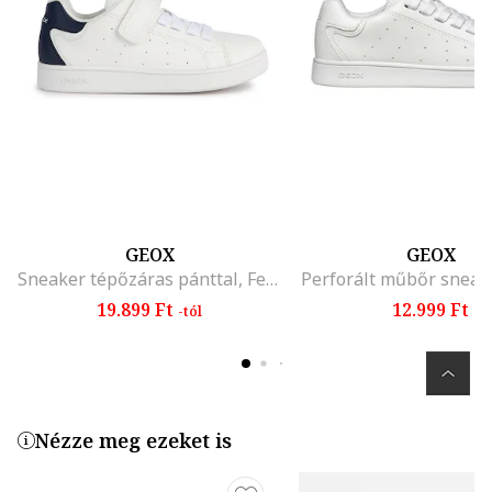
GEOX
GEOX
Sneaker tépőzáras pánttal, Fehér/Tengerészkék
Perforált műbőr sneake
19.899 Ft
12.999 Ft
-tól
Nézze meg ezeket is