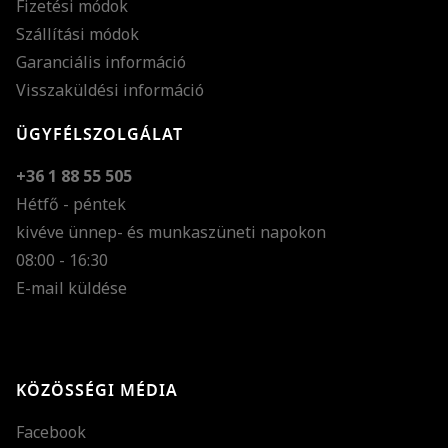
Fizetési módok
Szállítási módok
Garanciális információ
Visszaküldési információ
ÜGYFÉLSZOLGÁLAT
+36 1 88 55 505
Hétfő - péntek
kivéve ünnep- és munkaszüneti napokon
Szöveg méretének n
08:00 - 16:30
E-mail küldése
Szöveg méretének c
Szóköz növelése
Szóköz csökkentése
KÖZÖSSÉGI MÉDIA
Sortávolság növelés
Facebook
Sortávolság csökken