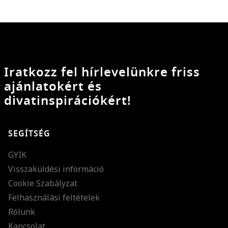
Iratkozz fel hírlevelünkre friss
ajánlatokért és
divatinspirációkért!
SEGÍTSÉG
GYIK
Visszaküldési információ
Cookie Szabályzat
Felhasználási feltételek
Rólunk
Kapcsolat