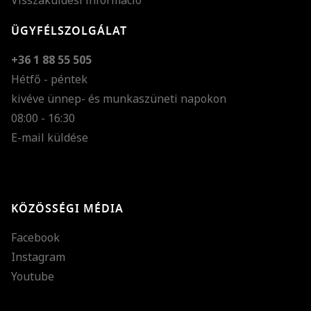
Visszaküldési információ
ÜGYFÉLSZOLGÁLAT
+36 1 88 55 505
Hétfő - péntek
kivéve ünnep- és munkaszüneti napokon
Szöveg méretének n
08:00 - 16:30
E-mail küldése
Szöveg méretének c
Szóköz növelése
Szóköz csökkentése
KÖZÖSSÉGI MÉDIA
Sortávolság növelés
Facebook
Sortávolság csökken
Instagram
Színek invertálása
Youtube
Szürke színárnyalato