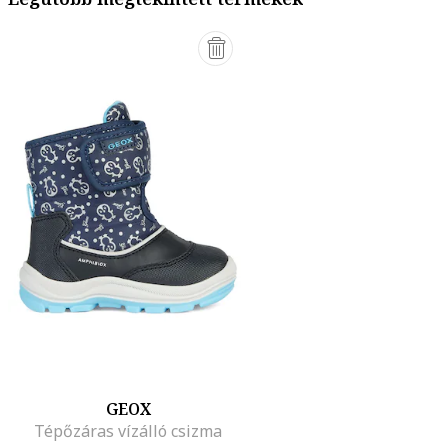
GEOX
Tépőzáras vízálló csizma