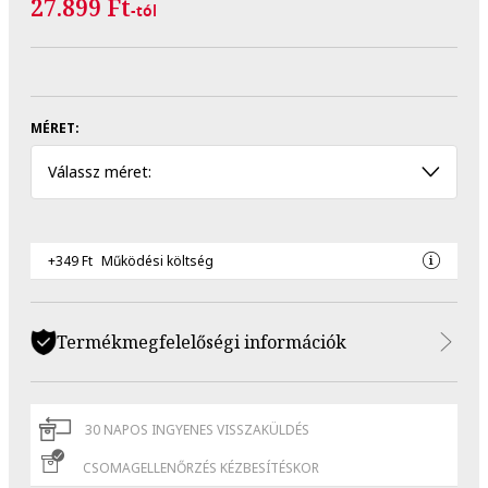
27.899 Ft
-tól
MÉRET:
Válassz méret:
+349 Ft
Működési költség
Termékmegfelelőségi információk
30 NAPOS INGYENES VISSZAKÜLDÉS
CSOMAGELLENŐRZÉS KÉZBESÍTÉSKOR