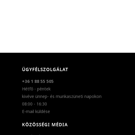
ÜGYFÉLSZOLGÁLAT
+36 1 88 55 505
Hétfő - péntek
kivéve ünnep- és munkaszüneti napokon
08:00 - 16:30
E-mail küldése
KÖZÖSSÉGI MÉDIA