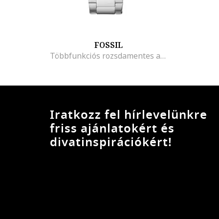
FOSSIL
Többfunkciós rozsdamentes acél karóra
Iratkozz fel hírlevelünkre
friss ajánlatokért és
divatinspirációkért!