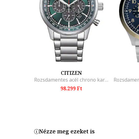
Termékszám
BQ2492
CITIZEN
Rozsdamentes acél chrono karóra, Ezüstszín
98.299 Ft
Nézze meg ezeket is