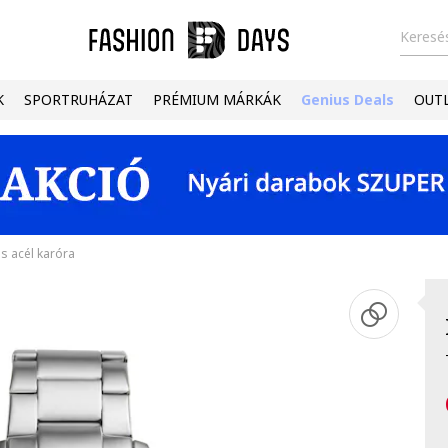
Keresés
K
SPORTRUHÁZAT
PRÉMIUM MÁRKÁK
Genius Deals
OUT
 acél karóra