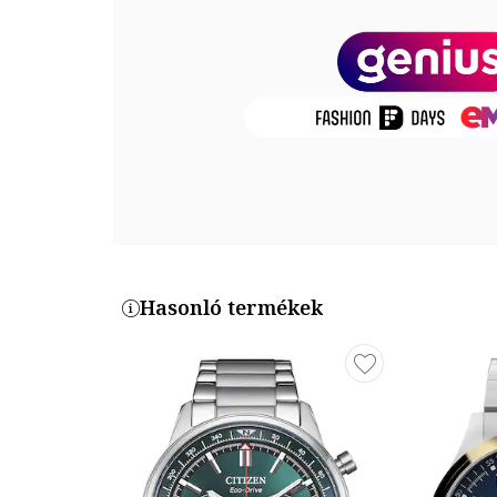
Mutató
Üveg anyaga: ásványi kristály
Számlap színe: zöld
Óraszámlap típusa: arab számok, vonalak
Tok
Tok alakja: kerek
Tok anyaga: rozsdamentes acél
Tok színe: ezüstszín
Tok Átmérő: 45 mm
Szíj / Karkötő
Hasonló termékek
Típus: karkötő
Szíj/Karkötő anyaga: rozsdamentes acél
Szíj/karperec színe: ezüstszín
Szíj/Karkötő Szélesség: 22 mm