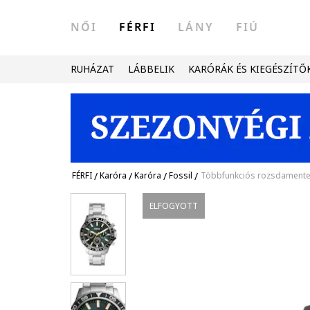
NŐI
FÉRFI
LÁNY
FIÚ
RUHÁZAT
LÁBBELIK
KARÓRÁK ÉS KIEGÉSZÍTŐ
FÉRFI
/
Karóra
/
Karóra
/
Fossil
/
Többfunkciós rozsdamentes
ELFOGYOTT