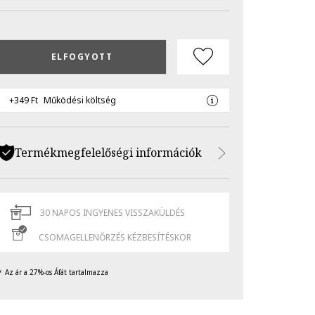
ELFOGYOTT
+349 Ft
Működési költség
Termékmegfelelőségi információk
30 NAPOS INGYENES VISSZAKÜLDÉS
CSOMAGELLENŐRZÉS KÉZBESÍTÉSKOR
Az ár a 27%-os Áfát tartalmazza