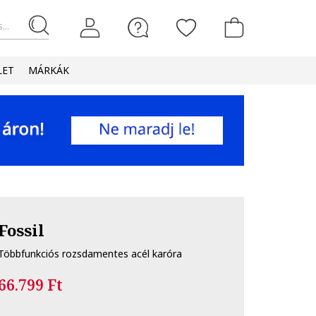
...
LET
MÁRKÁK
Fossil
Többfunkciós rozsdamentes acél karóra
66.799 Ft