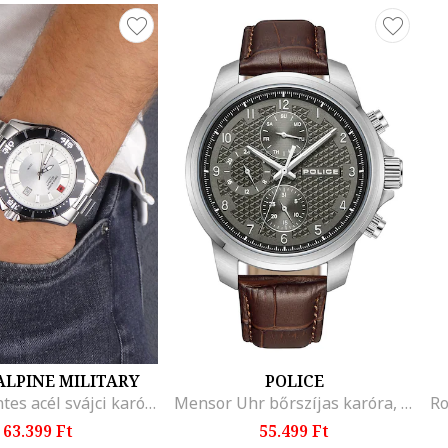
ALPINE MILITARY
POLICE
Rozsdamentes acél svájci karóra
Mensor Uhr bőrszíjas karóra, Ezüstszín, Karamellbarna
63.399 Ft
55.499 Ft