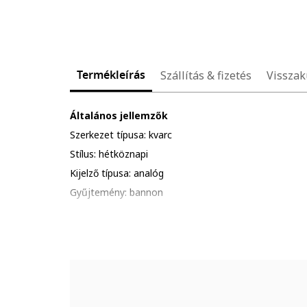
Termékleírás
Szállítás & fizetés
Visszak
Általános jellemzők
Szerkezet típusa: kvarc
Stílus: hétköznapi
Kijelző típusa: analóg
Gyűjtemény: bannon
Funkciók: óra, perc, másodperc, dátum, a hét napjai, 
Vízálló: 5 atm
Csomagolás: a termék logóval ellátott csomagolásba
Részletek: kerüld a termék ütődését, karcolódását; al
hőhatásnak.