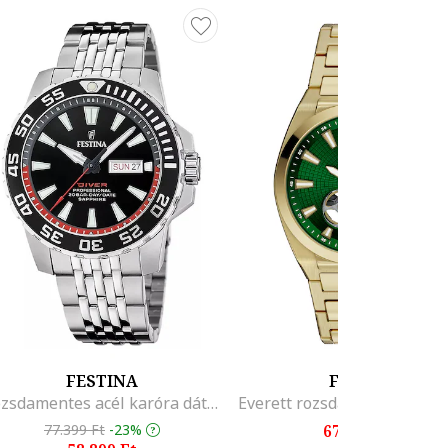
FESTINA
FOSSIL
Rozsdamentes acél karóra dátum alkijelzővel, Ezüstszín
77.399 Ft
-23%
67.299 Ft