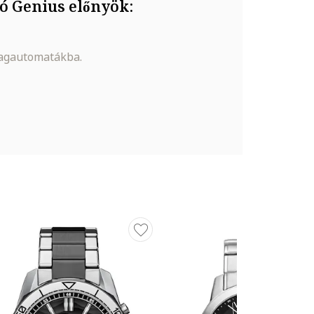
ó Genius előnyök:
magautomatákba.