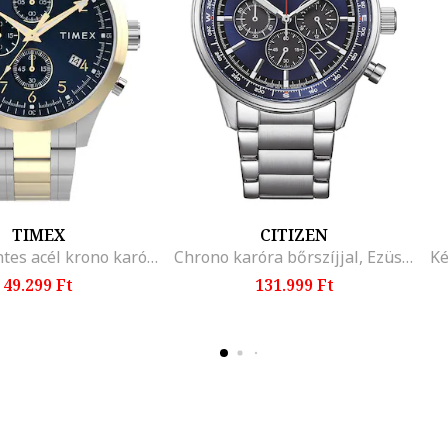
TIMEX
CITIZEN
Rozsdamentes acél krono karóra, Ezüstszín/Aranyszín
Chrono karóra bőrszíjjal, Ezüstszín
49.299 Ft
131.999 Ft