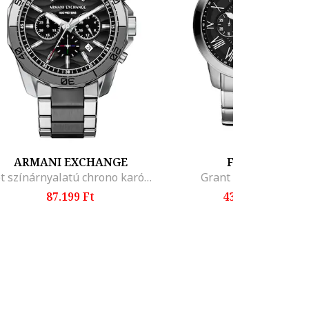
ARMANI EXCHANGE
FOSSIL
Két színárnyalatú chrono karóra, Ezüstszín, Sötét ezüstszín
Grant Férfi karóra
87.199 Ft
43.299 Ft