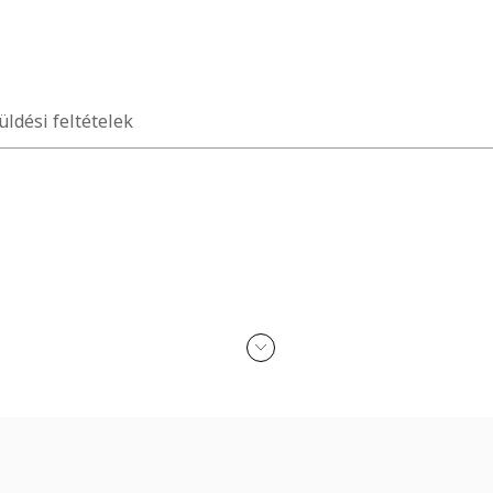
üldési feltételek
24h alkijelző
n érkezik
kohollal, parfümmel, acetonnal, mosószerrel és koptató felületekkel 