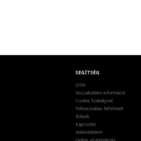
SEGÍTSÉG
GYIK
Visszaküldési információ
Cookie Szabályzat
Felhasználási feltételek
Rólunk
Kapcsolat
Adatvédelem
Online vitarendezés