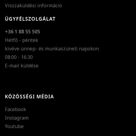
Visszaküldési információ
ÜGYFÉLSZOLGÁLAT
+36 1 88 55 505
Hétfő - péntek
kivéve ünnep- és munkaszüneti napokon
Szöveg méretének n
08:00 - 16:30
E-mail küldése
Szöveg méretének c
Szóköz növelése
Szóköz csökkentése
KÖZÖSSÉGI MÉDIA
Sortávolság növelés
Facebook
Sortávolság csökken
Instagram
Színek invertálása
Youtube