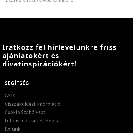
Tűsarkú strasszköves szandál, Fehér
Iratkozz fel hírlevelünkre friss
ajánlatokért és
divatinspirációkért!
SEGÍTSÉG
GYIK
Visszaküldési információ
Cookie Szabályzat
Felhasználási feltételek
Rólunk