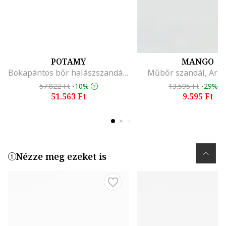
POTAMY
MANGO
Bokapántos bőr halászszandál, Fehér
Műbőr szandál, Aran
57.822 Ft
-10%
13.595 Ft
-29%
51.563 Ft
9.595 Ft
Nézze meg ezeket is