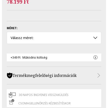
78.199 Ft
MÉRET:
Válassz méret:
+349 Ft
Működési költség
Termékmegfelelőségi információk
30 NAPOS INGYENES VISSZAKÜLDÉS
CSOMAGELLENŐRZÉS KÉZBESÍTÉSKOR