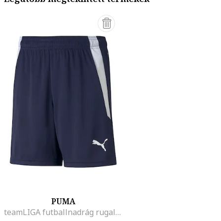
PUMA
teamLIGA futballnadrág rugalmas derékrésszel, Fehér/Tengerészkék