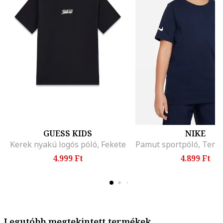
GUESS KIDS
NIKE
Kerek nyakú logós póló, Fekete
Pamut sportpóló, Teng
4.999 Ft
4.899 Ft
Legutóbb megtekintett termékek