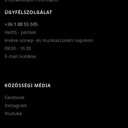
ÜGYFÉLSZOLGÁLAT
+36 1 88 55 505
Hétfő - péntek
kivéve ünnep- és munkaszüneti napokon
Szöveg méretének n
08:00 - 16:30
E-mail küldése
Szöveg méretének c
Szóköz növelése
Szóköz csökkentése
KÖZÖSSÉGI MÉDIA
Sortávolság növelés
Facebook
Sortávolság csökken
Instagram
Színek invertálása
Youtube
Szürke színárnyalato