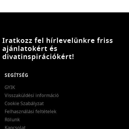
Iratkozz fel hírlevelünkre friss
ajánlatokért és
divatinspirációkért!
SEGÍTSÉG
GYIK
Visszaküldési információ
Cookie Szabályzat
Felhasználási feltételek
Rólunk
Kapcsolat