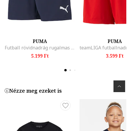
PUMA
PUMA
Futball rövidnadrág rugalmas derékrésszel, Sötétkék
5.199 Ft
3.599 Ft
Nézze meg ezeket is