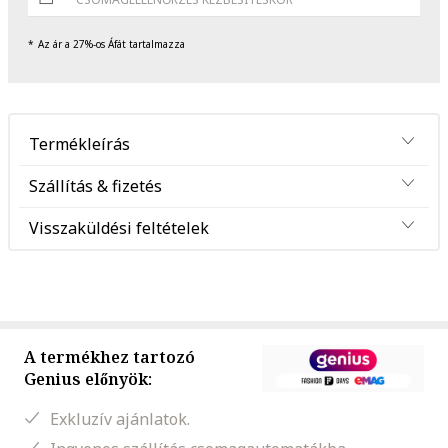
Az ár a 27%-os Áfát tartalmazza
Termékleírás
Szállítás & fizetés
Visszaküldési feltételek
A termékhez tartozó
Genius előnyök:
Exkluzív ajánlatok.