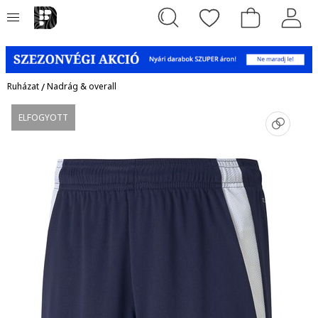
Ruházat
/
Nadrág & overall
ELFOGYOTT