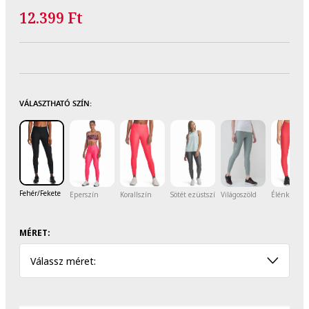
12.399 Ft
VÁLASZTHATÓ SZÍN:
Fehér/Fekete
Eperszín
Korallszín
Sötét ezüstszín
Világoszöld
Élénkpiros
MÉRET:
Válassz méret: