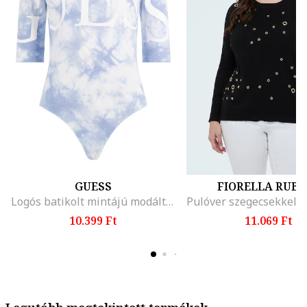
GUESS
FIORELLA RUBI
Logós batikolt mintájú modáltartalmú body
10.399 Ft
11.069 Ft