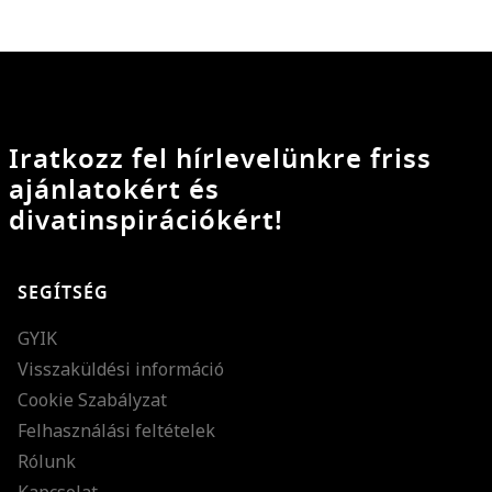
Iratkozz fel hírlevelünkre friss
ajánlatokért és
divatinspirációkért!
SEGÍTSÉG
GYIK
Visszaküldési információ
Cookie Szabályzat
Felhasználási feltételek
Rólunk
Kapcsolat