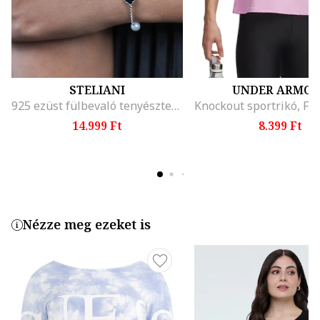
STELIANI
UNDER ARMO
925 ezüst fülbevaló tenyésztett gyöngyökkel, Piros/Fehér/Ezüstszín
14.999 Ft
8.399 Ft
Nézze meg ezeket is