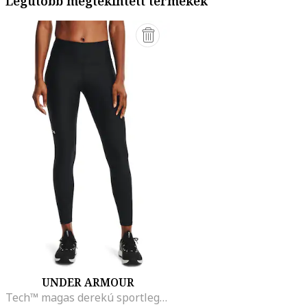
Legutóbb megtekintett termékek
UNDER ARMOUR
Tech™ magas derekú sportleggings, Fehér/Fekete