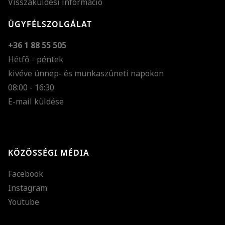
Visszaküldési információ
ÜGYFÉLSZOLGÁLAT
+36 1 88 55 505
Hétfő - péntek
kivéve ünnep- és munkaszüneti napokon
Szöveg méretének n
08:00 - 16:30
E-mail küldése
Szöveg méretének c
Szóköz növelése
Szóköz csökkentése
KÖZÖSSÉGI MÉDIA
Sortávolság növelés
Facebook
Sortávolság csökken
Instagram
Színek invertálása
Youtube
Szürke színárnyalato