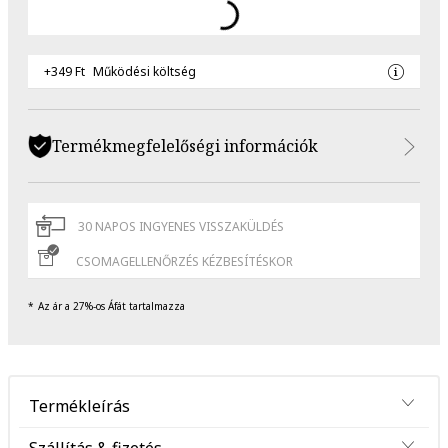
+349 Ft
Működési költség
Termékmegfelelőségi információk
30 NAPOS INGYENES VISSZAKÜLDÉS
CSOMAGELLENŐRZÉS KÉZBESÍTÉSKOR
Az ár a 27%-os Áfát tartalmazza
Termékleírás