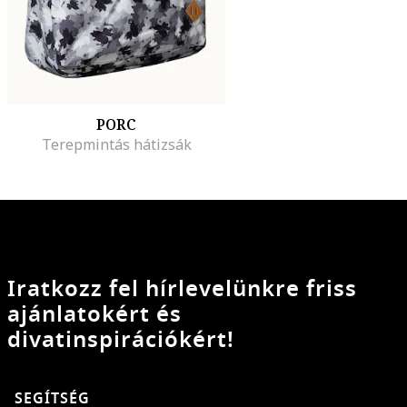
PORC
Terepmintás hátizsák
Iratkozz fel hírlevelünkre friss
ajánlatokért és
divatinspirációkért!
SEGÍTSÉG