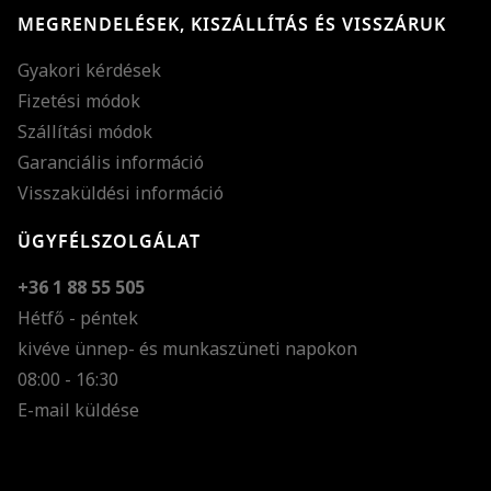
MEGRENDELÉSEK, KISZÁLLÍTÁS ÉS VISSZÁRUK
Gyakori kérdések
Fizetési módok
Szállítási módok
Garanciális információ
Visszaküldési információ
ÜGYFÉLSZOLGÁLAT
+36 1 88 55 505
Hétfő - péntek
kivéve ünnep- és munkaszüneti napokon
Szöveg méretének n
08:00 - 16:30
E-mail küldése
Szöveg méretének c
Szóköz növelése