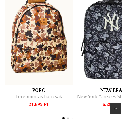
PORC
NEW ERA
Terepmintás hátizsák
21.699 Ft
6.299 Ft