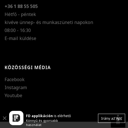
+36 1 88 55 505
Hétfő - péntek
kivéve ünnep- és munkaszüneti napokon
Szöveg méretének n
08:00 - 16:30
E-mail küldése
Szöveg méretének c
Szóköz növelése
Szóköz csökkentése
KÖZÖSSÉGI MÉDIA
Sortávolság növelés
Facebook
Sortávolság csökken
Instagram
Színek invertálása
Youtube
Szürke színárnyalato
FD applikáción
is elérhető
Nagy kurzor
accessibility
Close
Irány az App
Könnyű és gyorsabb
használat
Linkek aláhúzása