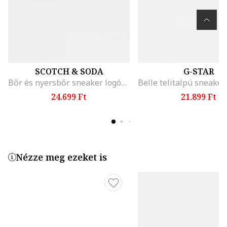
SCOTCH & SODA
G-STAR
Bőr és nyersbőr sneaker logós részlettel, Fehér/Aranyszín/Világosszürke
24.699 Ft
21.899 Ft
Nézze meg ezeket is