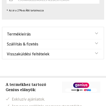
Az ár a 27%-os Áfát tartalmazza
Termékleírás
Szállítás & fizetés
Visszaküldési feltételek
A termékhez tartozó
Genius előnyök:
Exkluzív ajánlatok.