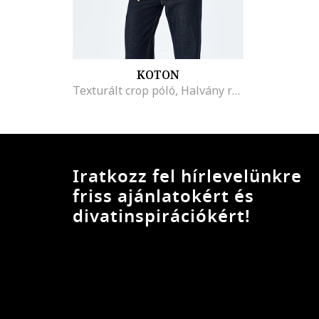
KOTON
Texturált crop póló, Halvány rózsaszín
Iratkozz fel hírlevelünkre
friss ajánlatokért és
divatinspirációkért!