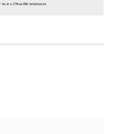
Az ár a 27%-os Áfát tartalmazza