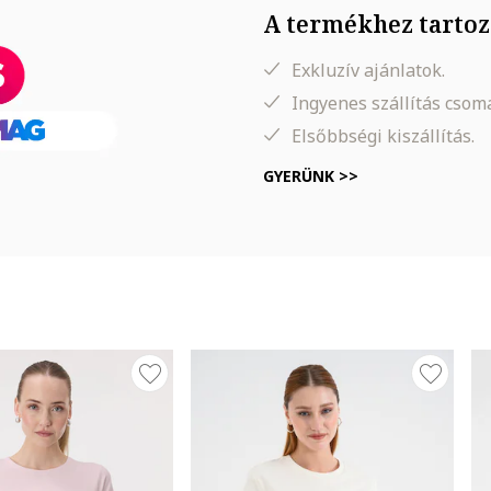
A termékhez tartoz
Exkluzív ajánlatok.
Ingyenes szállítás cso
Elsőbbségi kiszállítás.
GYERÜNK >>