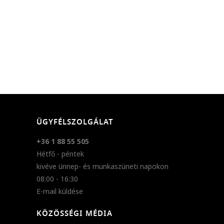
ÜGYFÉLSZOLGÁLAT
+36 1 88 55 505
Hétfő - péntek
kivéve ünnep- és munkaszüneti napokon
08:00 - 16:30
E-mail küldése
KÖZÖSSÉGI MÉDIA