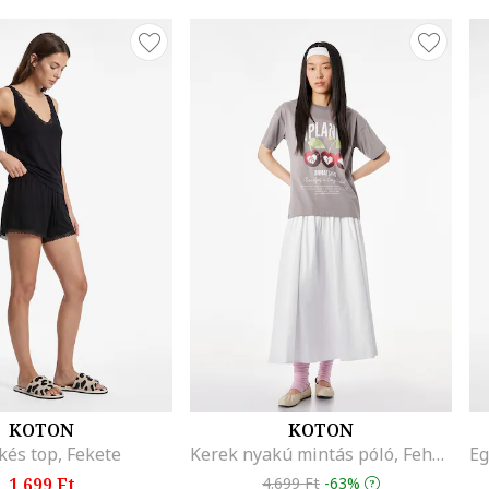
KOTON
KOTON
kés top, Fekete
Kerek nyakú mintás póló, Fehér/Bordó/Márványszürke
1.699 Ft
4.699 Ft
-63%