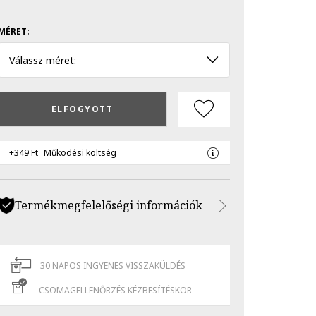
MÉRET:
Válassz méret:
ELFOGYOTT
+349 Ft
Működési költség
Termékmegfelelőségi információk
30 NAPOS INGYENES VISSZAKÜLDÉS
CSOMAGELLENŐRZÉS KÉZBESÍTÉSKOR