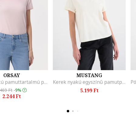
ORSAY
MUSTANG
Kerek nyakú pamuttartalmú póló
Kerek nyakú egyszínű pamutpóló, Csontszín
.469 Ft
-9%
5.199 Ft
2.244 Ft