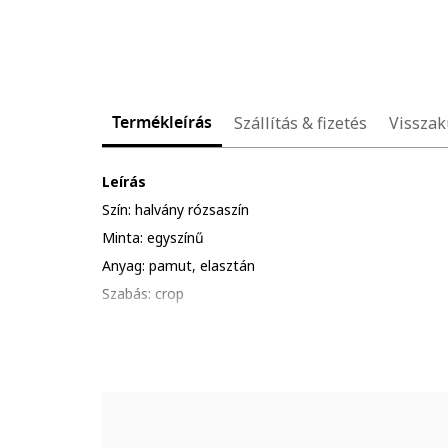
Termékleírás
Szállítás & fizetés
Visszak
Leírás
Szín: halvány rózsaszín
Minta: egyszínű
Anyag: pamut, elasztán
Szabás: crop
Gallér: kerek
Ujjhossz: rövid ujjú
Részletek: texturált
Összetétel
Külső anyag: 98% pamut, 2% elasztán