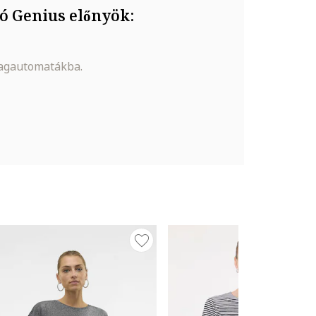
ó Genius előnyök:
magautomatákba.