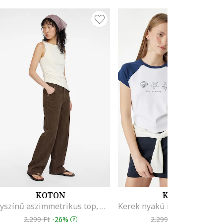
KOTON
KOTON
Egyszínű aszimmetrikus top, Csontszín
2.299 Ft
-26%
2.299 Ft
-26%