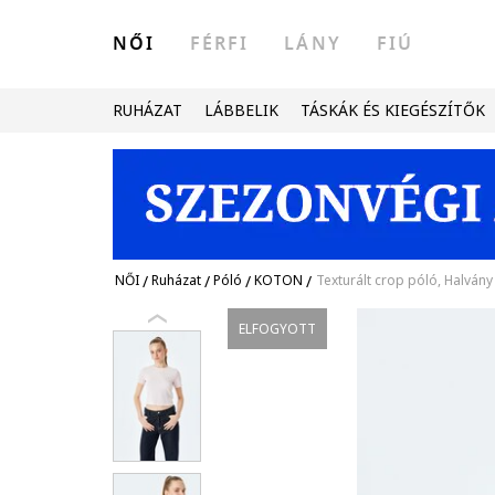
NŐI
FÉRFI
LÁNY
FIÚ
RUHÁZAT
LÁBBELIK
TÁSKÁK ÉS KIEGÉSZÍTŐK
NŐI
/
Ruházat
/
Póló
/
KOTON
/
Texturált crop póló, Halvány
ELFOGYOTT