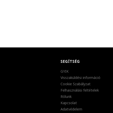
SEGÍTSÉG
GYIK
Visszaküldési információ
Cookie Szabályzat
Felhasználási feltételek
Rólunk
Kapcsolat
Adatvédelem