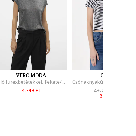
VERO MODA
ORSAY
Póló lurexbetétekkel, Fekete/Sötétszürke
4.799 Ft
2.469 Ft
-9%
2.244 Ft