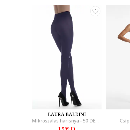
LAURA BALDINI
Mikroszálas harisnya - 50 DEN, Tengerészkék
Csip
1.599 Ft