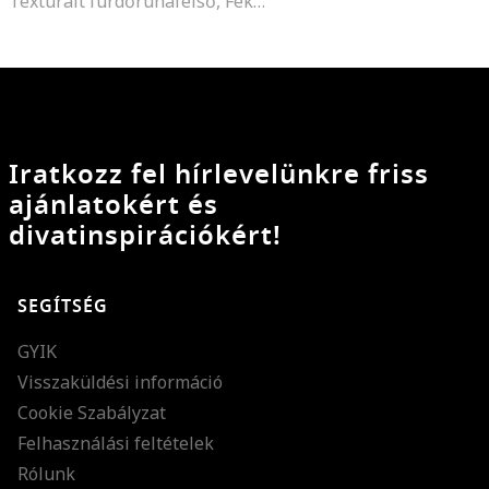
Texturált fürdőruhafelső, Fekete
Iratkozz fel hírlevelünkre friss
ajánlatokért és
divatinspirációkért!
SEGÍTSÉG
GYIK
Visszaküldési információ
Cookie Szabályzat
Felhasználási feltételek
Rólunk