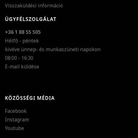
Visszaküldési információ
ÜGYFÉLSZOLGÁLAT
+36 1 88 55 505
Hétfő - péntek
kivéve ünnep- és munkaszüneti napokon
Szöveg méretének n
08:00 - 16:30
E-mail küldése
Szöveg méretének c
Szóköz növelése
Szóköz csökkentése
KÖZÖSSÉGI MÉDIA
Sortávolság növelés
Facebook
Sortávolság csökken
Instagram
Színek invertálása
Youtube