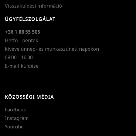
Visszaküldési információ
ÜGYFÉLSZOLGÁLAT
+36 1 88 55 505
Hétfő - péntek
kivéve ünnep- és munkaszüneti napokon
Szöveg méretének n
08:00 - 16:30
E-mail küldése
Szöveg méretének c
Szóköz növelése
Szóköz csökkentése
KÖZÖSSÉGI MÉDIA
Sortávolság növelés
Facebook
Sortávolság csökken
Instagram
Színek invertálása
Youtube