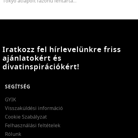
Tokyo átlapolt fazonú lentartalmú ruha, Fekete/Tevebarna
Iratkozz fel hírlevelünkre friss
ajánlatokért és
divatinspirációkért!
SEGÍTSÉG
GYIK
Visszaküldési információ
Cookie Szabályzat
Felhasználási feltételek
Rólunk