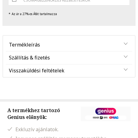
CSOMAGELLENŐRZÉS KÉZBESÍTÉSKOR
Az ár a 27%-os Áfát tartalmazza
Termékleírás
Szállítás & fizetés
Visszaküldési feltételek
A termékhez tartozó
Genius előnyök:
Exkluzív ajánlatok.