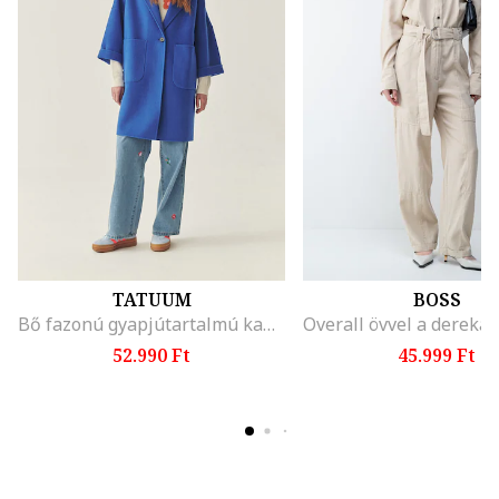
TATUUM
BOSS
Bő fazonú gyapjútartalmú kabát, Királykék
52.990 Ft
45.999 Ft