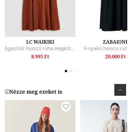
LC WAIKIKI
ZABAIONE
Egyszínű hosszú ruha megkötővel a derékrésze, Téglavörös
V-nyakú hosszú ruha,
8.995 Ft
20.000 Ft
Nézze meg ezeket is