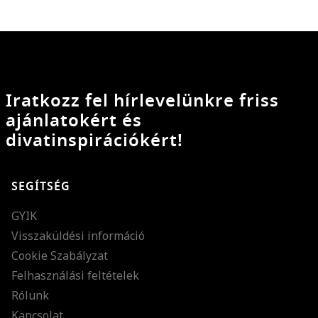
Iratkozz fel hírlevelünkre friss
ajánlatokért és
divatinspirációkért!
SEGÍTSÉG
GYIK
Visszaküldési információ
Cookie Szabályzat
Felhasználási feltételek
Rólunk
Kapcsolat