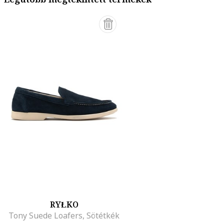
RYŁKO
Tony Suede Loafers, Sötétkék