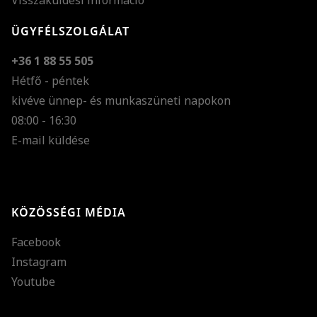
Visszaküldési információ
ÜGYFÉLSZOLGÁLAT
+36 1 88 55 505
Hétfő - péntek
kivéve ünnep- és munkaszüneti napokon
Szöveg méretének n
08:00 - 16:30
E-mail küldése
Szöveg méretének c
Szóköz növelése
Szóköz csökkentése
KÖZÖSSÉGI MÉDIA
Sortávolság növelés
Facebook
Sortávolság csökken
Instagram
Színek invertálása
Youtube
Szürke színárnyalato