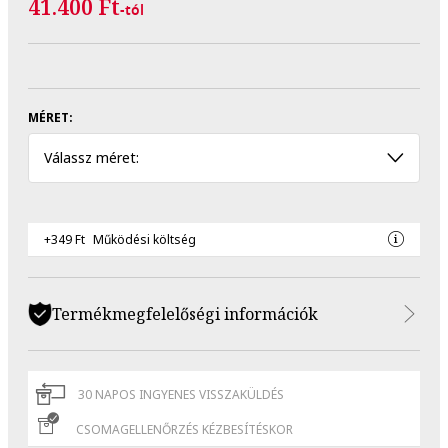
41.400 Ft
-tól
MÉRET:
Válassz méret:
+349 Ft
Működési költség
Termékmegfelelőségi információk
30 NAPOS INGYENES VISSZAKÜLDÉS
CSOMAGELLENŐRZÉS KÉZBESÍTÉSKOR