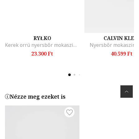
RYŁKO
CALVIN KLEI
Kerek orrú nyersbőr mokaszin, Tengerészkék
Nyersbőr mokaszin, 
23.300 Ft
40.599 Ft
Nézze meg ezeket is