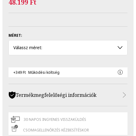
48.199 Ft
MÉRET:
Válassz méret:
+349 Ft
Működési költség
Termékmegfelelőségi információk
30 NAPOS INGYENES VISSZAKÜLDÉS
CSOMAGELLENŐRZÉS KÉZBESÍTÉSKOR