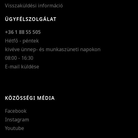
Visszaküldési információ
ÜGYFÉLSZOLGÁLAT
+36 1 88 55 505
Hétfő - péntek
kivéve ünnep- és munkaszüneti napokon
Szöveg méretének n
08:00 - 16:30
E-mail küldése
Szöveg méretének c
Szóköz növelése
Szóköz csökkentése
KÖZÖSSÉGI MÉDIA
Sortávolság növelés
Facebook
Sortávolság csökken
Instagram
Színek invertálása
Youtube