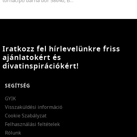
tornacipő barna bőr 58640, Barna
Iratkozz fel hírlevelünkre friss
ajánlatokért és
divatinspirációkért!
SEGÍTSÉG
GYIK
Visszaküldési információ
Cookie Szabályzat
Felhasználási feltételek
Rólunk