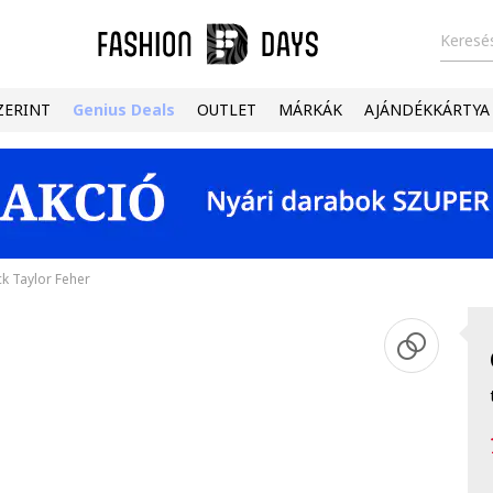
Keresés
ZERINT
Genius Deals
OUTLET
MÁRKÁK
AJÁNDÉKKÁRTYA
k Taylor Feher