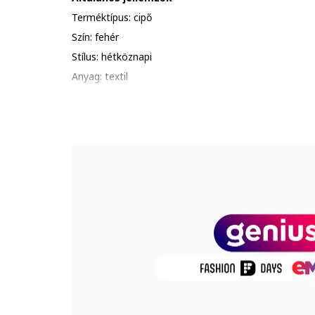
Terméktípus: cipő
Szín: fehér
Stílus: hétköznapi
Anyag: textil
Zárószerkezet: fűzős
Talp típusa: lapos
Összetétel
Felsőrész: textil
Belső anyag: textil
Talp anyaga: gumi
Termékszám
3J256C