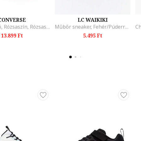
CONVERSE
LC WAIKIKI
Vászoncipő, Rózsaszín, Rózsaszín
Műbőr sneaker, Fehér/Púderrózsaszín
13.899 Ft
5.495 Ft