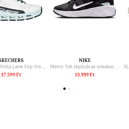
SKECHERS
NIKE
Glide-Step Vista Lane Slip-Ins sneaker, Koptatott fekete/Jégkék/Törtfehér
Metro Tek tépőzáras sneaker, Fekete/Sötétszürke
17.599 Ft
13.999 Ft