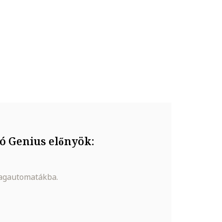
ó Genius előnyök:
magautomatákba.