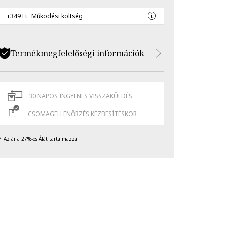
+349 Ft
Működési költség
Termékmegfelelőségi információk
30 NAPOS INGYENES VISSZAKÜLDÉS
CSOMAGELLENŐRZÉS KÉZBESÍTÉSKOR
Az ár a 27%-os Áfát tartalmazza