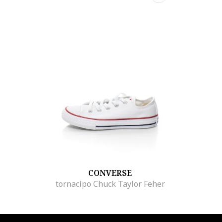
CONVERSE
tornacipo Chuck Taylor Feher