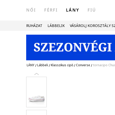
NŐI
FÉRFI
LÁNY
FIÚ
RUHÁZAT
LÁBBELIK
VÁSÁROLJ KOROSZTÁLY S
LÁNY
/
Lábbeli
/
Klasszikus cipő
/
Converse
/
tornacipo Chuc