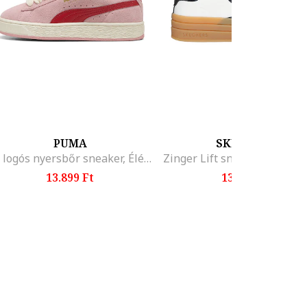
PUMA
SKECHERS
XL logós nyersbőr sneaker, Élénkpiros/Halvány rózsaszín
13.899 Ft
13.199 Ft