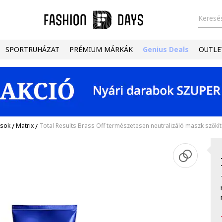
Keresés
SPORTRUHÁZAT
PRÉMIUM MÁRKÁK
Genius Deals
OUTLE
ások
/
Matrix
/
Total Results Brass Off természetesen neutralizáló maszk szőkíte