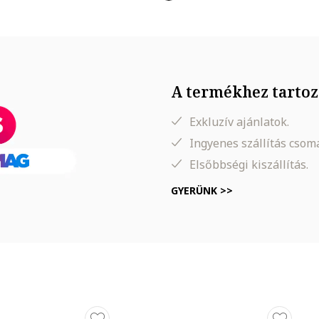
nyalatokat
t nedves, frissen mosott hajra, és az egyenletes eloszlásért fésülje át
ől függően 10-15 percen át hatni (5 perc az enyhe neutralizálásért, 1
akolás erősen pigmentált összetevői miatt nem alkalmas mindennapos
A termékhez tartoz
Exkluzív ajánlatok.
Ingyenes szállítás cso
Elsőbbségi kiszállítás.
GYERÜNK >>