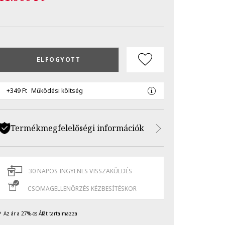
ELFOGYOTT
+349 Ft
Működési költség
Termékmegfelelőségi információk
30 NAPOS INGYENES VISSZAKÜLDÉS
CSOMAGELLENŐRZÉS KÉZBESÍTÉSKOR
Az ár a 27%-os Áfát tartalmazza