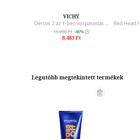
VICHY
Dercos 2 az 1-ben korpásodás elleni sampon és balzsam minden hajtípusra, 390 ml
15.900 Ft
-46%
8.483 Ft
Legutóbb megtekintett termékek