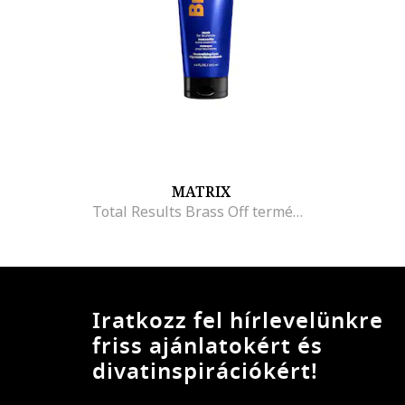
MATRIX
Total Results Brass Off természetesen neutralizáló maszk szőkített hajra, 200 ml
Iratkozz fel hírlevelünkre
friss ajánlatokért és
divatinspirációkért!