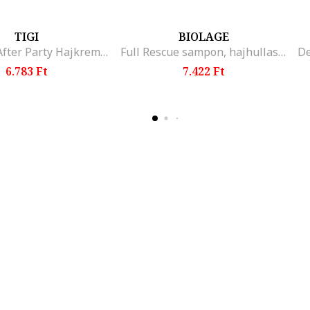
TIGI
BIOLAGE
Bed Head After Party Hajkrem, 100 ml
Full Rescue sampon, hajhullas ellen, rozmaringolajjal es niacinamiddal, 400ml, 400 ml
6.783 Ft
7.422 Ft