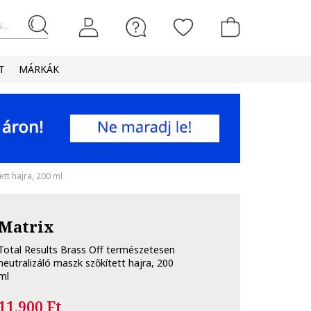
...
T
MÁRKÁK
tt hajra, 200 ml
Matrix
Total Results Brass Off természetesen
neutralizáló maszk szőkített hajra, 200
ml
11.900 Ft