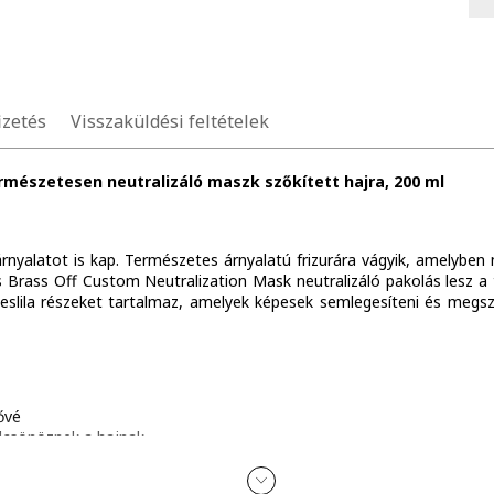
izetés
Visszaküldési feltételek
ermészetesen neutralizáló maszk szőkített hajra, 200 ml
árnyalatot is kap. Természetes árnyalatú frizurára vágyik, amelyben
s Brass Off Custom Neutralization Mask neutralizáló pakolás lesz a 
eslila részeket tartalmaz, amelyek képesek semlegesíteni és megsz
ővé
ölcsönöznek a hajnak