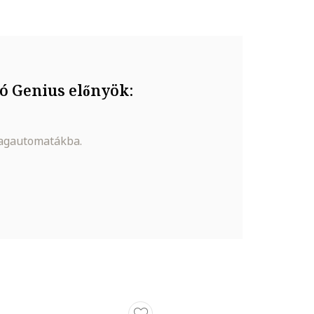
 a hajat.
0 perc a
ó Genius előnyök:
magautomatákba.