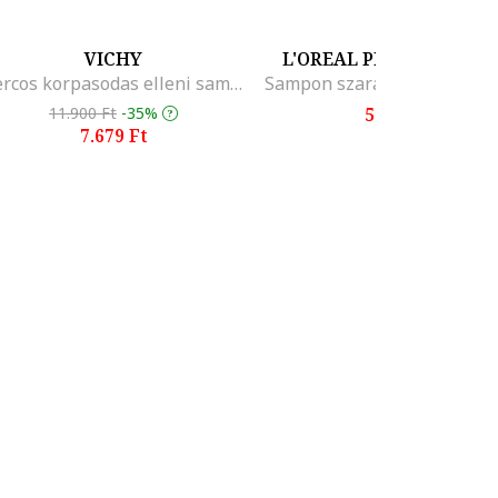
VICHY
L'OREAL PROFESSIONN
Dercos korpasodas elleni sampon szaraz hajra, 0.39 l
11.900 Ft
-35%
5.984 Ft
7.679 Ft