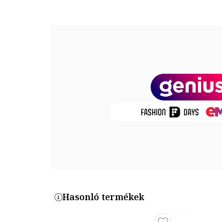
vitaminos olaj – táplálja a hajszálakat
semlegesítő pigmentek – eltávolítják a sárga ár
Alkalmazása:
A felvitelhez használjon kesztyűt. Vigye fel a pakolás
Kerülje az arcbőrre jutást. Hagyja a kívánt eredményt
maximális neutralizálásért). Ezután öblítse le. A p
használatra.
Hasonló termékek