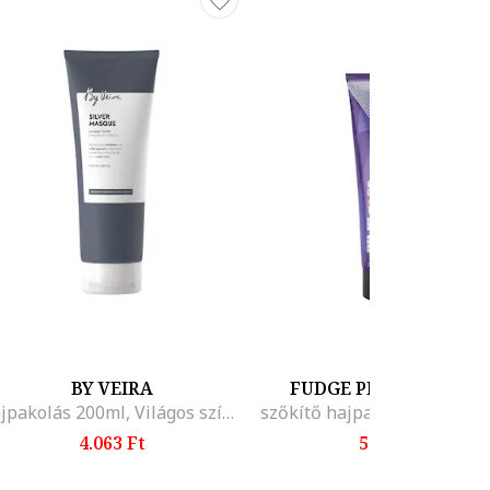
BY VEIRA
FUDGE PROFESSIONA
hajpakolás 200ml, Világos színű
4.063 Ft
5.657 Ft