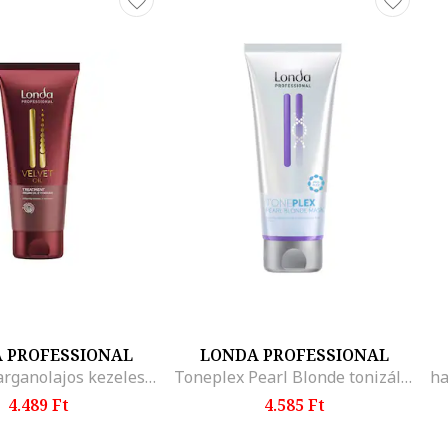
 PROFESSIONAL
LONDA PROFESSIONAL
Velvet Oil arganolajos kezeles, 200 ml
Toneplex Pearl Blonde tonizáló maszk szőke hajra, 200 ml
4.489 Ft
4.585 Ft