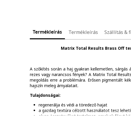
Termékleírás
Termékleírás
Szállítás & f
Matrix Total Results Brass Off t
A szőkítés során a haj gyakran kellemetlen, sárgás 
rezes vagy narancsos fények? A Matrix Total Result
megoldás erre a problémára. Erősen pigmentált kék
hajszín meleg árnyalatait.
Tulajdonságai:
regenerálja és védi a töredező hajat
a gazdag textúra célzott használatot tesz lehet
olyan összetevőket tartalmaz, amelyek fényt k
festett és természetes szőke hajra is ajánlott
Összetétel: