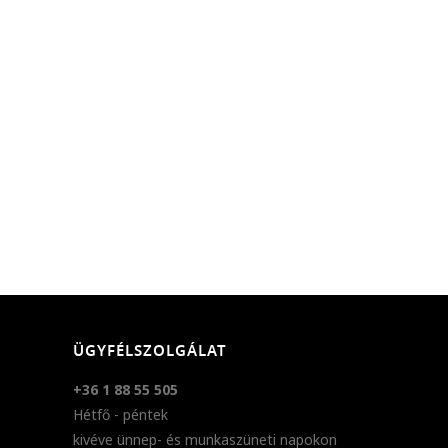
ÜGYFÉLSZOLGÁLAT
+36 1 88 55 505
Hétfő - péntek
kivéve ünnep- és munkaszüneti napokon