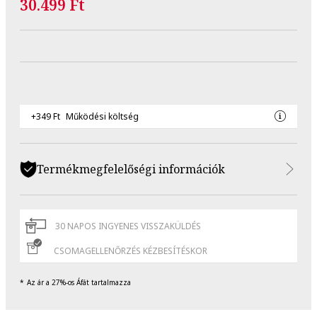
30.499 Ft
+349 Ft
Működési költség
Termékmegfelelőségi információk
30 NAPOS INGYENES VISSZAKÜLDÉS
CSOMAGELLENŐRZÉS KÉZBESÍTÉSKOR
Az ár a 27%-os Áfát tartalmazza