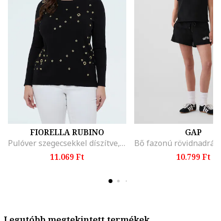
FIORELLA RUBINO
GAP
Pulóver szegecsekkel díszítve, Fekete
11.069 Ft
10.799 Ft
Legutóbb megtekintett termékek