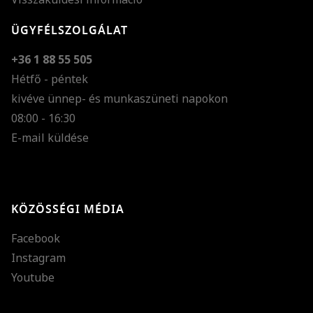
ÜGYFÉLSZOLGÁLAT
+36 1 88 55 505
Hétfő - péntek
kivéve ünnep- és munkaszüneti napokon
Szöveg méretének n
08:00 - 16:30
E-mail küldése
Szöveg méretének c
Szóköz növelése
Szóköz csökkentése
KÖZÖSSÉGI MÉDIA
Sortávolság növelés
Facebook
Sortávolság csökken
Instagram
Színek invertálása
Youtube
Szürke színárnyalato