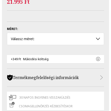
21.995 Ft
MÉRET:
Válassz méret:
+349 Ft
Működési költség
Termékmegfelelőségi információk
30 NAPOS INGYENES VISSZAKÜLDÉS
CSOMAGELLENŐRZÉS KÉZBESÍTÉSKOR