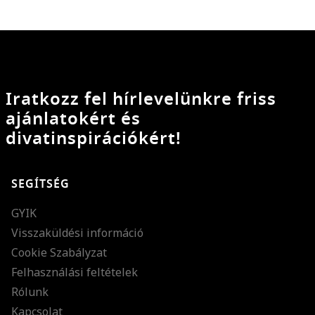
Iratkozz fel hírlevelünkre friss
ajánlatokért és
divatinspirációkért!
SEGÍTSÉG
GYIK
Visszaküldési információ
Cookie Szabályzat
Felhasználási feltételek
Rólunk
Kapcsolat