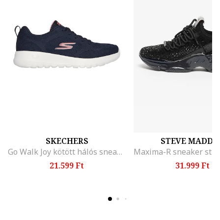
SKECHERS
STEVE MADDE
Go Walk Joy kötött hálós sneaker, Tengerészkék
21.599 Ft
31.999 Ft