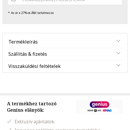
Az ár a 27%-os Áfát tartalmazza
Termékleírás
Szállítás & fizetés
Visszaküldési feltételek
A termékhez tartozó
Genius előnyök:
Exkluzív ajánlatok.