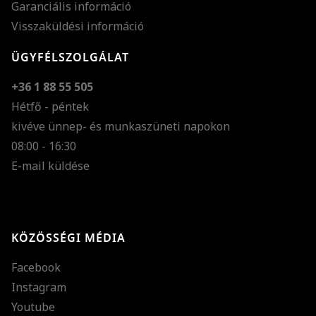
Garanciális információ
Visszaküldési információ
ÜGYFÉLSZOLGÁLAT
+36 1 88 55 505
Hétfő - péntek
kivéve ünnep- és munkaszüneti napokon
Szöveg méretének n
08:00 - 16:30
E-mail küldése
Szöveg méretének c
Szóköz növelése
Szóköz csökkentése
KÖZÖSSÉGI MÉDIA
Sortávolság növelés
Facebook
Sortávolság csökken
Instagram
Színek invertálása
Youtube