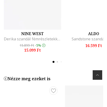
NINE WEST
ALDO
Derika szandál fémrészletekkel, Aranyszín
Sandstone szandál,
15.899 Ft
-5%
16.599 Ft
15.099 Ft
Nézze meg ezeket is