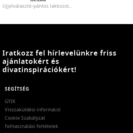
Ujjelválasztó-pántos lakkozott műbőr szandál, Krémszín
Iratkozz fel hírlevelünkre friss
ajánlatokért és
divatinspirációkért!
SEGÍTSÉG
GYIK
Visszaküldési információ
Cookie Szabályzat
Felhasználási feltételek