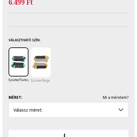
6.499 Ft
VÁLASZTHATÓ SZÍN:
Szürke/Türkiz
Szürke/Sárga
MÉRET:
Mi a méretem?
Válassz méret: