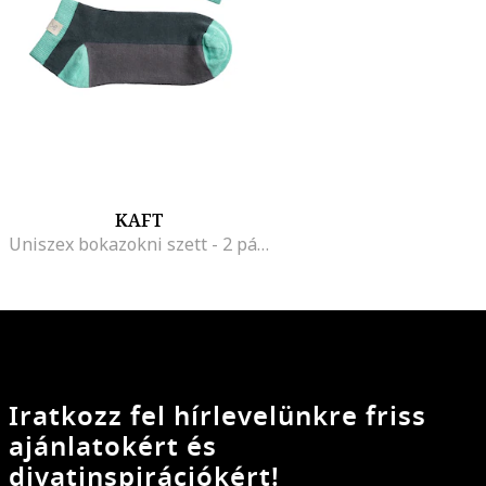
KAFT
Uniszex bokazokni szett - 2 pár, Szürke/Türkiz
Iratkozz fel hírlevelünkre friss
ajánlatokért és
divatinspirációkért!