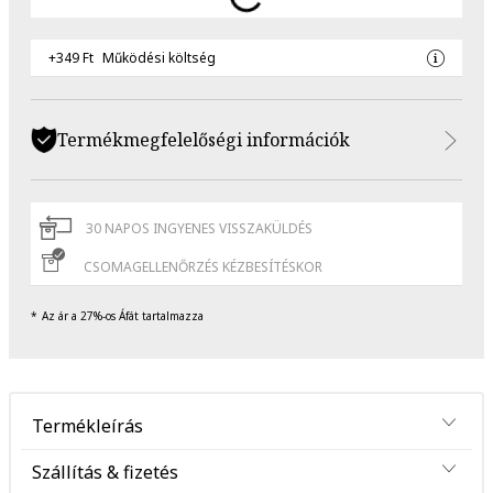
+349 Ft
Működési költség
Termékmegfelelőségi információk
30 NAPOS INGYENES VISSZAKÜLDÉS
CSOMAGELLENŐRZÉS KÉZBESÍTÉSKOR
Az ár a 27%-os Áfát tartalmazza
Termékleírás
Szállítás & fizetés