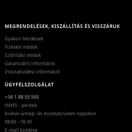
MEGRENDELÉSEK, KISZÁLLÍTÁS ÉS VISSZÁRUK
Gyakori kérdések
Fizetési módok
Szállítási módok
Garanciális információ
Visszaküldési információ
ÜGYFÉLSZOLGÁLAT
+36 1 88 55 505
Hétfő - péntek
kivéve ünnep- és munkaszüneti napokon
Szöveg méretének n
08:00 - 16:30
E-mail küldése
Szöveg méretének c