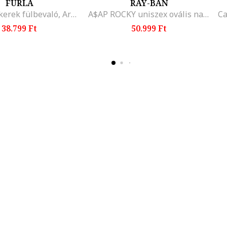
FURLA
RAY-BAN
Kristályos kerek fülbevaló, Aranyszín
A$AP ROCKY uniszex ovális napszemüveg logós részlettel, Aranyszín/Barna
38.799 Ft
50.999 Ft