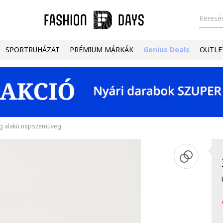
Keresés
SPORTRUHÁZAT
PRÉMIUM MÁRKÁK
Genius Deals
OUTLE
ög alakú napszemüveg