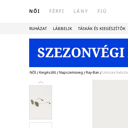
NŐI
FÉRFI
LÁNY
FIÚ
RUHÁZAT
LÁBBELIK
TÁSKÁK ÉS KIEGÉSZÍTŐK
NŐI
/
Kiegészítő
/
Napszemüveg
/
Ray-Ban
/
Uniszex hatsz