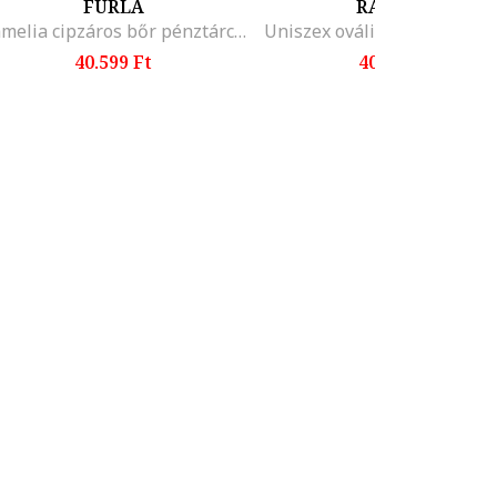
FURLA
RAY-BAN
Camelia cipzáros bőr pénztárca, Púderkék
40.599 Ft
40.499 Ft