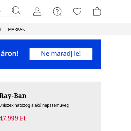
...
T
MÁRKÁK
Ray-Ban
Uniszex hatszög alakú napszemüveg
47.999 Ft