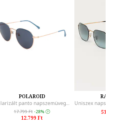
POLAROID
RAY-BAN
Polarizált panto napszemüveg, Púderkék/Világos aranyszín
17.799 Ft
-28%
51.899 Ft
12.799 Ft