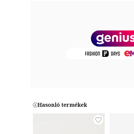
hőhatásnak., treatment classic g-15
Csomagolás: a termék logóval ellátott csomagolásba
Összetétel
Keret anyaga: fém
Lencsék anyaga: polikarbonát
Termékszám
RB354-8N-001
Hasonló termékek