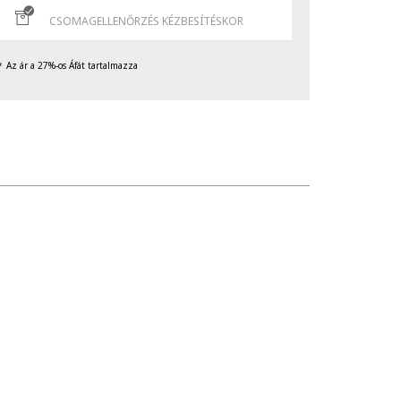
CSOMAGELLENŐRZÉS KÉZBESÍTÉSKOR
Az ár a 27%-os Áfát tartalmazza
való érintkezését, valamint ne tedd ki túlzott