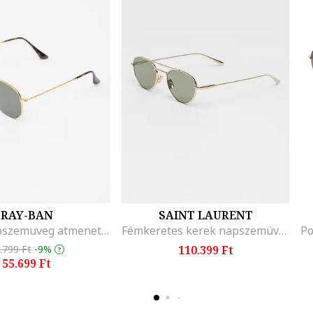
RAY-BAN
SAINT LAURENT
Unisex napszemuveg atmenetes lencsekkel - 65569, Aranyszín/Olívazöld
Fémkeretes kerek napszemüveg, Aranyszín
.799 Ft
-9%
110.399 Ft
55.699 Ft