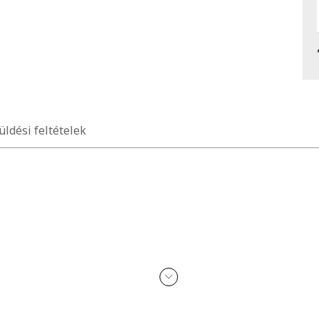
üldési feltételek
kohollal, parfümmel, acetonnal, mosószerrel és koptató felületekkel 