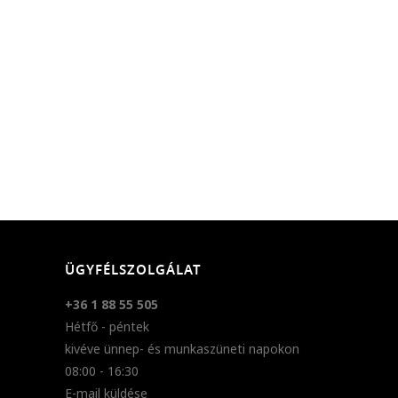
ÜGYFÉLSZOLGÁLAT
+36 1 88 55 505
Hétfő - péntek
kivéve ünnep- és munkaszüneti napokon
08:00 - 16:30
E-mail küldése