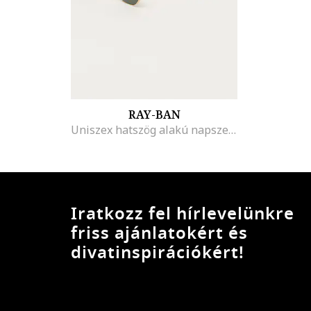
RAY-BAN
Uniszex hatszög alakú napszemüveg
Iratkozz fel hírlevelünkre
friss ajánlatokért és
divatinspirációkért!