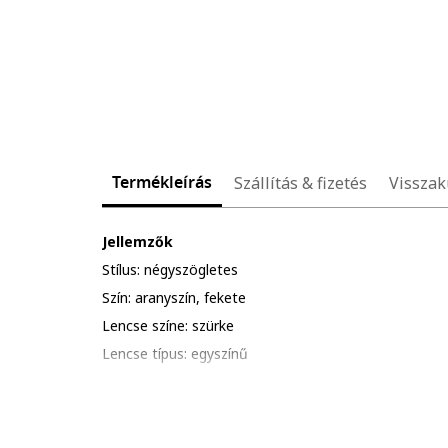
Termékleírás
Szállítás & fizetés
Visszak
Jellemzők
Stílus: négyszögletes
Szín: aranyszín, fekete
Lencse színe: szürke
Lencse típus: egyszínű
Szemüvegkeret színe: aranyszín
UV védelem: 400
Részletek: kerüld a termék ütődését, karcolódását; al