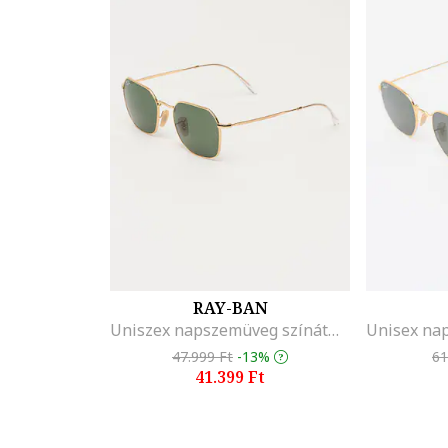
RAY-BAN
Uniszex napszemüveg színátmenetes lencsékkel, Aranyszín/Rózsaarany
47.999 Ft
-13%
61
41.399 Ft