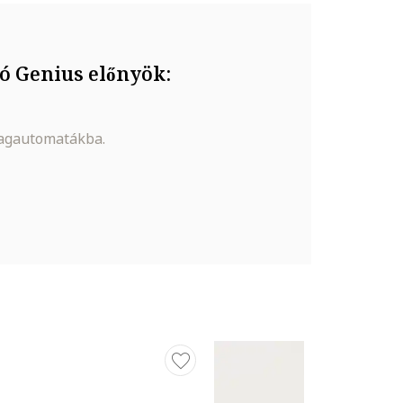
ó Genius előnyök:
magautomatákba.