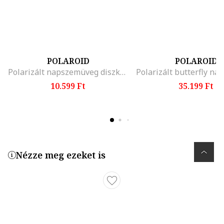
POLAROID
POLAROID
Polarizált napszemüveg diszkrét logóval
10.599 Ft
35.199 Ft
Nézze meg ezeket is