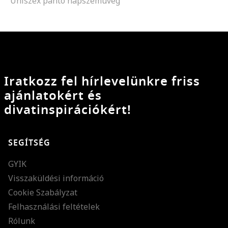
Uniszex panto napszemüveg
Iratkozz fel hírlevelünkre friss
ajánlatokért és
divatinspirációkért!
SEGÍTSÉG
GYIK
Visszaküldési információ
Cookie Szabályzat
Felhasználási feltételek
Rólunk