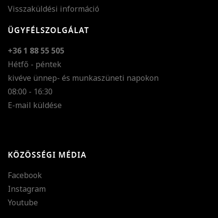
Visszaküldési információ
ÜGYFÉLSZOLGÁLAT
+36 1 88 55 505
Hétfő - péntek
kivéve ünnep- és munkaszüneti napokon
Szöveg méretének n
08:00 - 16:30
E-mail küldése
Szöveg méretének c
Szóköz növelése
Szóköz csökkentése
KÖZÖSSÉGI MÉDIA
Sortávolság növelés
Facebook
Sortávolság csökken
Instagram
Színek invertálása
Youtube