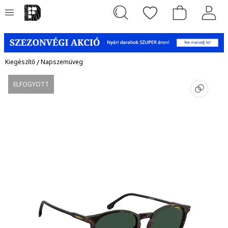
Kiegészítő
/
Napszemüveg
ELFOGYOTT