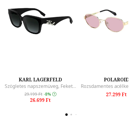
KARL LAGERFELD
POLAROID
Szögletes napszemüveg, Fekete, Krémszín, 63-14-140, Fekete/Krémszín
29.199 Ft
-8%
27.299 Ft
26.699 Ft