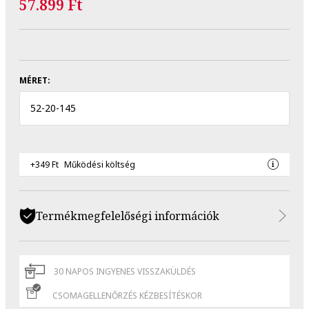
57.899 Ft
MÉRET:
52
-
20
-
145
+349 Ft
Működési költség
Termékmegfelelőségi információk
30 NAPOS INGYENES VISSZAKÜLDÉS
CSOMAGELLENŐRZÉS KÉZBESÍTÉSKOR