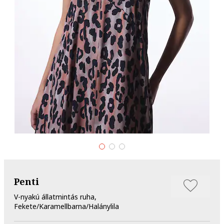
Penti
V-nyakú állatmintás ruha,
Fekete/Karamellbarna/Halánylila