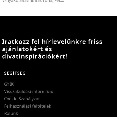
V-nyakú állatmintás ruha, Fekete/Karamellbarna/Halánylila
Iratkozz fel hírlevelünkre friss
ajánlatokért és
divatinspirációkért!
SEGÍTSÉG
GYIK
Visszaküldési információ
Cookie Szabályzat
Felhasználási feltételek
Rólunk