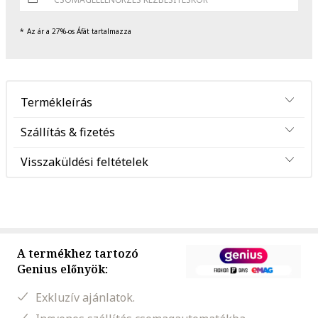
Az ár a 27%-os Áfát tartalmazza
Termékleírás
Szállítás & fizetés
Visszaküldési feltételek
A termékhez tartozó
Genius előnyök:
Exkluzív ajánlatok.