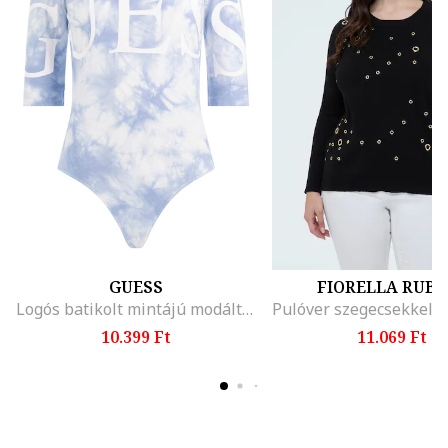
GUESS
FIORELLA RUBI
Logós batikolt mintájú modáltartalmú body
10.399 Ft
11.069 Ft