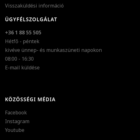
Visszaküldési információ
ÜGYFÉLSZOLGÁLAT
+36 1 88 55 505
Hétfő - péntek
kivéve ünnep- és munkaszüneti napokon
Szöveg méretének n
08:00 - 16:30
E-mail küldése
Szöveg méretének c
Szóköz növelése
Szóköz csökkentése
KÖZÖSSÉGI MÉDIA
Sortávolság növelés
Facebook
Sortávolság csökken
Instagram
Színek invertálása
Youtube