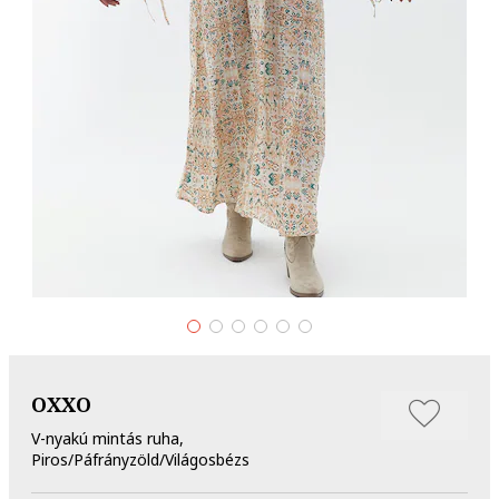
OXXO
V-nyakú mintás ruha,
Piros/Páfrányzöld/Világosbézs