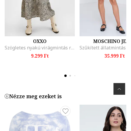
OXXO
MOSCHINO JEA
Szögletes nyakú virágmintás ruha, Fehér/Fekete
9.299 Ft
35.999 Ft
Nézze meg ezeket is