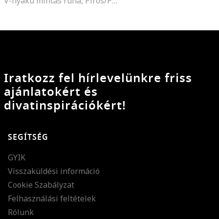
V-nyakú mintás ruha, Piros/Páfrányzöld/Világosbézs
Iratkozz fel hírlevelünkre friss
ajánlatokért és
divatinspirációkért!
SEGÍTSÉG
GYIK
Visszaküldési információ
Cookie Szabályzat
Felhasználási feltételek
Rólunk