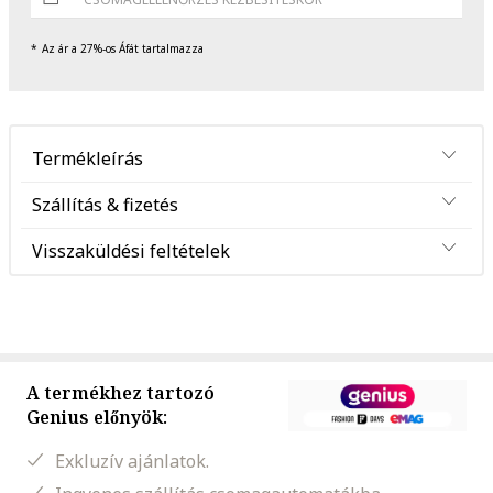
Az ár a 27%-os Áfát tartalmazza
Termékleírás
Szállítás & fizetés
Visszaküldési feltételek
A termékhez tartozó
Genius előnyök:
Exkluzív ajánlatok.