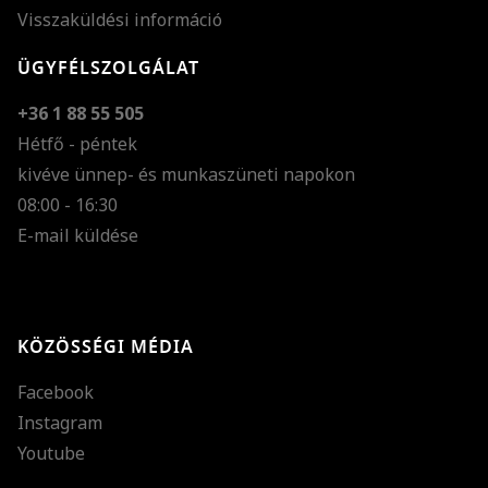
Visszaküldési információ
ÜGYFÉLSZOLGÁLAT
+36 1 88 55 505
Hétfő - péntek
kivéve ünnep- és munkaszüneti napokon
Szöveg méretének n
08:00 - 16:30
E-mail küldése
Szöveg méretének c
Szóköz növelése
Szóköz csökkentése
KÖZÖSSÉGI MÉDIA
Sortávolság növelés
Facebook
Sortávolság csökken
Instagram
Színek invertálása
Youtube