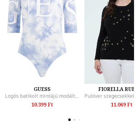
GUESS
FIORELLA RUBI
Logós batikolt mintájú modáltartalmú body
10.399 Ft
11.069 Ft