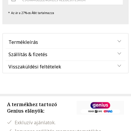
Az ár a 27%-os Áfát tartalmazza
Termékleírás
Szállítás & fizetés
Visszaküldési feltételek
A termékhez tartozó
Genius előnyök:
Exkluzív ajánlatok.