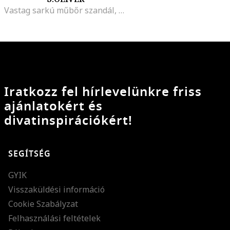
Vastag sarkú műbőr szandál, Aranyszín/Csontszín
Iratkozz fel hírlevelünkre friss
ajánlatokért és
divatinspirációkért!
SEGÍTSÉG
GYIK
Visszaküldési információ
Cookie Szabályzat
Felhasználási feltételek