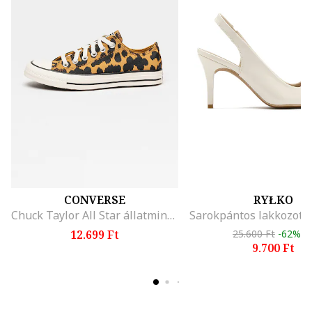
CONVERSE
RYŁKO
Chuck Taylor All Star állatmintás vászoncipő, Sötétbarna/Tevebarna
12.699 Ft
25.600 Ft
-62%
9.700 Ft