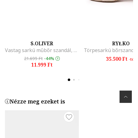
S.OLIVER
RYŁKO
Vastag sarkú műbőr szandál, Fehér
21.699 Ft
-44%
35.500 Ft
-tól
11.999 Ft
Nézze meg ezeket is