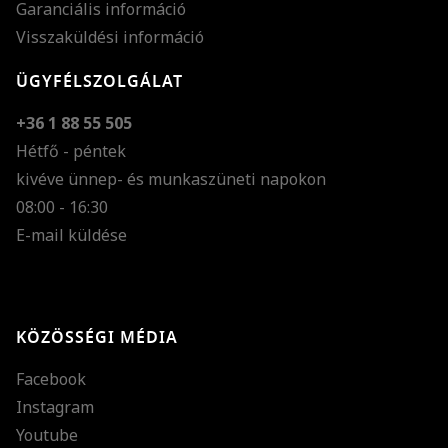
Garanciális információ
Visszaküldési információ
ÜGYFÉLSZOLGÁLAT
+36 1 88 55 505
Hétfő - péntek
kivéve ünnep- és munkaszüneti napokon
Szöveg méretének n
08:00 - 16:30
E-mail küldése
Szöveg méretének c
Szóköz növelése
Szóköz csökkentése
KÖZÖSSÉGI MÉDIA
Sortávolság növelés
Facebook
Sortávolság csökken
Instagram
Színek invertálása
Youtube