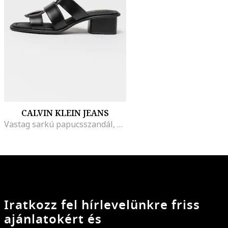
CALVIN KLEIN JEANS
Vastag sarkú papucsszandál, Fekete
Iratkozz fel hírlevelünkre friss
ajánlatokért és