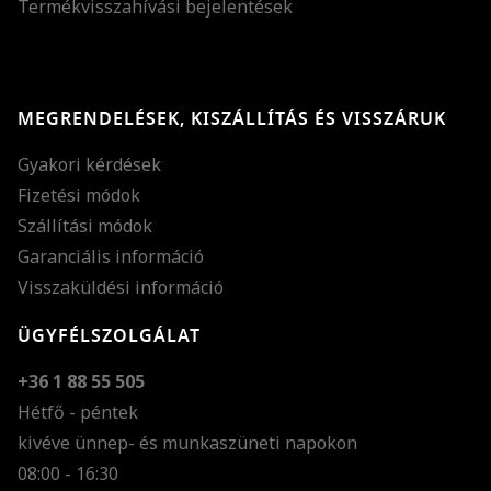
Termékvisszahívási bejelentések
MEGRENDELÉSEK, KISZÁLLÍTÁS ÉS VISSZÁRUK
Gyakori kérdések
Fizetési módok
Szállítási módok
Garanciális információ
Visszaküldési információ
ÜGYFÉLSZOLGÁLAT
+36 1 88 55 505
Hétfő - péntek
kivéve ünnep- és munkaszüneti napokon
Szöveg méretének n
08:00 - 16:30