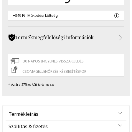
+349 Ft
Működési költség
Termékmegfelelőségi információk
30 NAPOS INGYENES VISSZAKÜLDÉS
CSOMAGELLENŐRZÉS KÉZBESÍTÉSKOR
Az ár a 27%-os Áfát tartalmazza
Termékleírás
Szállítás & fizetés