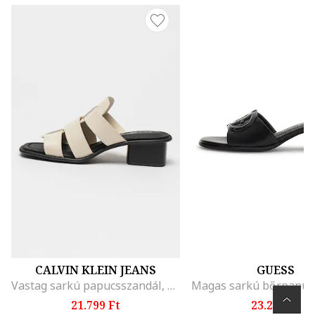
CALVIN KLEIN JEANS
GUESS
Vastag sarkú papucsszandál, Törtfehér
21.799 Ft
23.299 Ft