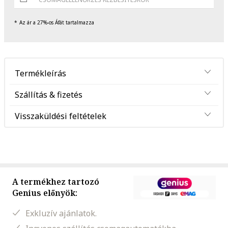
Az ár a 27%-os Áfát tartalmazza
Termékleírás
Szállítás & fizetés
Visszaküldési feltételek
A termékhez tartozó
Genius előnyök:
Exkluzív ajánlatok.