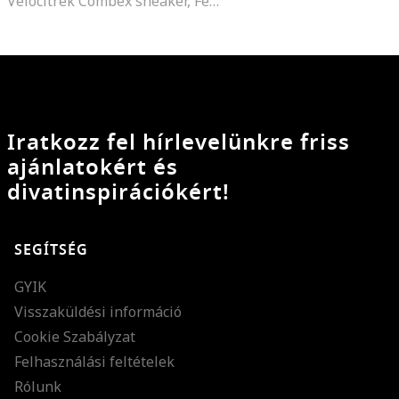
Velocitrek Combex sneaker, Fehér/Fekete/Sötétpiros
Iratkozz fel hírlevelünkre friss
ajánlatokért és
divatinspirációkért!
SEGÍTSÉG
GYIK
Visszaküldési információ
Cookie Szabályzat
Felhasználási feltételek
Rólunk