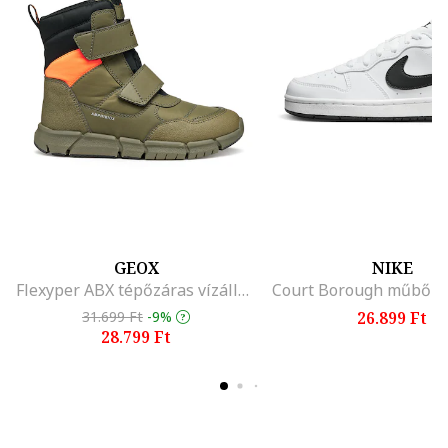
GEOX
NIKE
Flexyper ABX tépőzáras vízálló csizma, Mandarinszín/Olívazöld
31.699 Ft
-9%
26.899 Ft
28.799 Ft