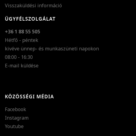
Visszaküldési információ
ÜGYFÉLSZOLGÁLAT
+36 1 88 55 505
Hétfő - péntek
kivéve ünnep- és munkaszüneti napokon
Szöveg méretének n
08:00 - 16:30
E-mail küldése
Szöveg méretének c
Szóköz növelése
Szóköz csökkentése
KÖZÖSSÉGI MÉDIA
Sortávolság növelés
Facebook
Sortávolság csökken
Instagram
Színek invertálása
Youtube