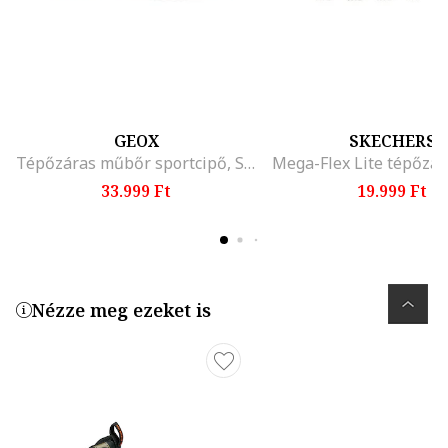
GEOX
SKECHERS
Tépőzáras műbőr sportcipő, Sötét khaki
33.999 Ft
19.999 Ft
Nézze meg ezeket is