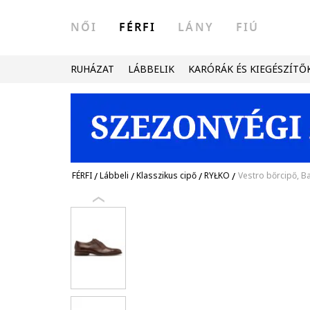
NŐI
FÉRFI
LÁNY
FIÚ
RUHÁZAT
LÁBBELIK
KARÓRÁK ÉS KIEGÉSZÍTŐ
FÉRFI
/
Lábbeli
/
Klasszikus cipő
/
RYŁKO
/
Vestro bőrcipő, B