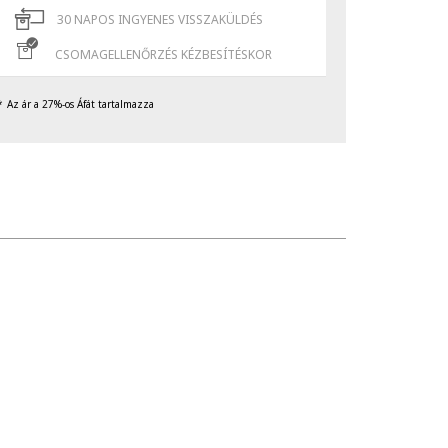
30 NAPOS INGYENES VISSZAKÜLDÉS
CSOMAGELLENŐRZÉS KÉZBESÍTÉSKOR
Az ár a 27%-os Áfát tartalmazza