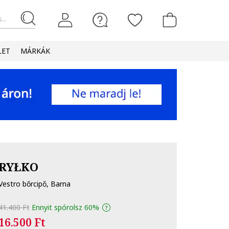
...
LET
MÁRKÁK
RYŁKO
Vestro bőrcipő, Barna
41.400 Ft
Ennyit spórolsz
60%
16.500 Ft