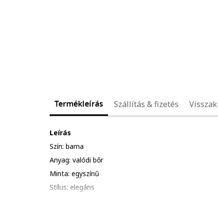
Termékleírás
Szállítás & fizetés
Visszak
Leírás
Szín: barna
Anyag: valódi bőr
Minta: egyszínű
Stílus: elegáns
Orr: kerek
Részletek: ajánlott a szokásosnál kisebb méretet vál