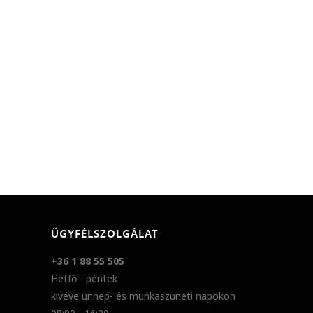
ÜGYFÉLSZOLGÁLAT
+36 1 88 55 505
Hétfő - péntek
kivéve ünnep- és munkaszüneti napokon