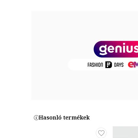
Zárószerkezet: fűzős
Összetétel
Felsőrész: bőr
Belső anyag: bőr
Talp anyaga: egyéb anyagok
Termékszám
IPDW30-XG7
Hasonló termékek