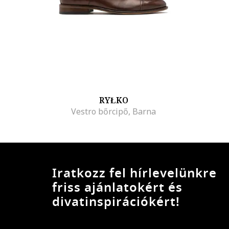
RYŁKO
Vestro bőrcipő, Barna
Iratkozz fel hírlevelünkre
friss ajánlatokért és
divatinspirációkért!