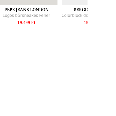
PEPE JEANS LONDON
SERGIO TACCHINI
Logós bőrsneaker, Fehér
19.499 Ft
15.499 Ft