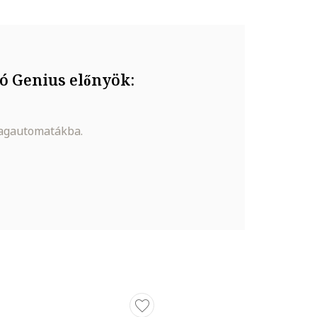
ó Genius előnyök:
magautomatákba.