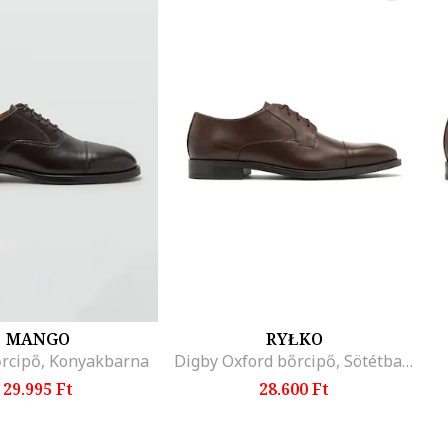
MANGO
RYŁKO
őrcipő, Konyakbarna
Digby Oxford bőrcipő, Sötétbarna
29.995 Ft
28.600 Ft