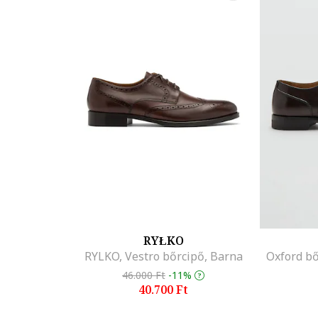
RYŁKO
RYLKO, Vestro bőrcipő, Barna
Oxford b
46.000 Ft
-11%
40.700 Ft