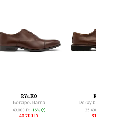
RYŁKO
RYŁKO
Bőrcipő, Barna
Derby bőrcipő, Barna
49.000 Ft
-16%
35.400 Ft
-10%
40.700 Ft
31.600 Ft