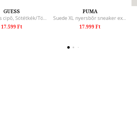
GUESS
PUMA
Logómintás cipő, Sötétkék/Törtfehér
Suede XL nyersbőr sneaker extra fűzővel, Fehér/Szalmasárga
17.599 Ft
17.999 Ft