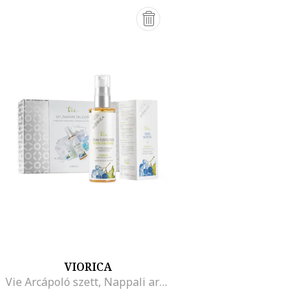
VIORICA
Vie Arcápoló szett, Nappali arckrém, 50 ml + Arctisztító hab, 200 ml