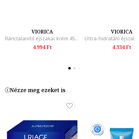
VIORICA
VIORICA
Ránctalanító éjszakai krém 45+, homoktövis olajjal, 50 ml
4.994 Ft
4.334 Ft
Nézze meg ezeket is