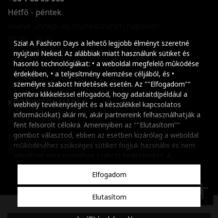
Hétfő - péntek
kivéve ünnep- és munkaszüneti napokon
Szöveg méretének n
08:00 - 16:30
Szia! A Fashion Days a lehető legjobb élményt szeretné
E-mail küldése
Szöveg méretének c
nyújtani Neked. Az alábbiak miatt használunk sütiket és
hasonló technológiákat: • a weboldal megfelelő működése
Szóköz növelése
érdekében, • a teljesítmény elemzése céljából, és •
személyre szabott hirdetések esetén. Az ""Elfogadom""
Szóköz csökkentése
gombra klikkeléssel elfogadod, hogy adataitd(például a
KÖZÖSSÉGI MÉDIA
webhely tevékenységét és a készülékkel kapcsolatos
Sortávolság növelés
információkat) akár mi, akár partnereink felhasználhatják a
Facebook
fent felsorolt célokra. Amennyiben az ""Elutasítom""
Sortávolság csökken
gombot választod, ebben az esetben kizárólag a weboldal
Instagram
működéséhez szükséges sütiket fogjuk hazsnálni és nem
Színek invertálása
Youtube
jelenítünk meg szamélyre szabott hirdetéseket. A
beállításaidat bármikor módosíthatod, a ""Beállítások
Szürke színárnyalato
Elfogadom
kezelése"" gombra kattintva. Tudj meg többet
Cookie
Nagy kurzor
szabályzatunkról
.
accessibility
Elutasítom
Linkek aláhúzása
Copyright © 2001-2026 Dante International SA, Adószám: