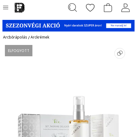
Arcbőrápolás
/
Arckrémek
ELFOGYOTT