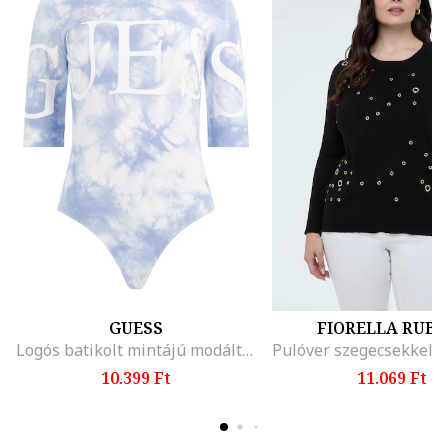
GUESS
FIORELLA RUBI
Logós batikolt mintájú modáltartalmú body
10.399 Ft
11.069 Ft