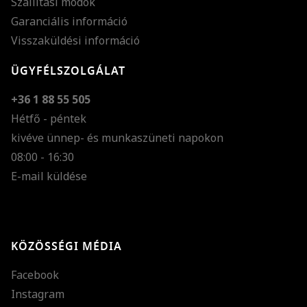
Szállítási módok
Garanciális információ
Visszaküldési információ
ÜGYFÉLSZOLGÁLAT
+36 1 88 55 505
Hétfő - péntek
kivéve ünnep- és munkaszüneti napokon
Szöveg méretének n
08:00 - 16:30
E-mail küldése
Szöveg méretének c
Szóköz növelése
Szóköz csökkentése
KÖZÖSSÉGI MÉDIA
Sortávolság növelés
Facebook
Sortávolság csökken
Instagram