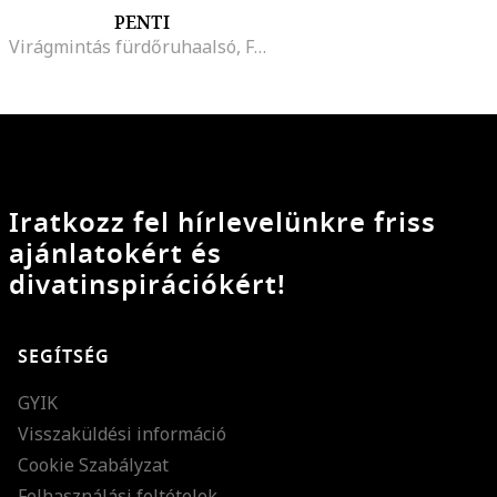
PENTI
Virágmintás fürdőruhaalsó, Fehér/Sárga/Lila
Iratkozz fel hírlevelünkre friss
ajánlatokért és
divatinspirációkért!
SEGÍTSÉG
GYIK
Visszaküldési információ
Cookie Szabályzat
Felhasználási feltételek