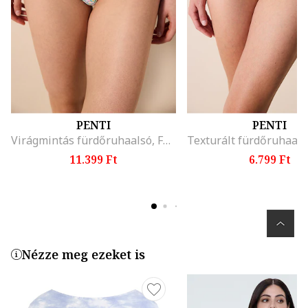
PENTI
PENTI
Virágmintás fürdőruhaalsó, Fehér/Zöld/Lila
11.399 Ft
6.799 Ft
Nézze meg ezeket is