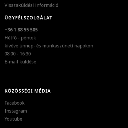
Visszaküldési információ
ÜGYFÉLSZOLGÁLAT
+36 1 88 55 505
Hétfő - péntek
kivéve ünnep- és munkaszüneti napokon
Szöveg méretének n
08:00 - 16:30
E-mail küldése
Szöveg méretének c
Szóköz növelése
Szóköz csökkentése
KÖZÖSSÉGI MÉDIA
Sortávolság növelés
Facebook
Sortávolság csökken
Instagram
Színek invertálása
Youtube