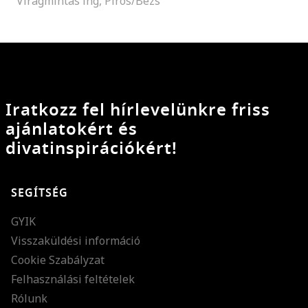
Virágmintás ing, Piros/Bézs
Iratkozz fel hírlevelünkre friss
ajánlatokért és
divatinspirációkért!
SEGÍTSÉG
GYIK
Visszaküldési információ
Cookie Szabályzat
Felhasználási feltételek
Rólunk