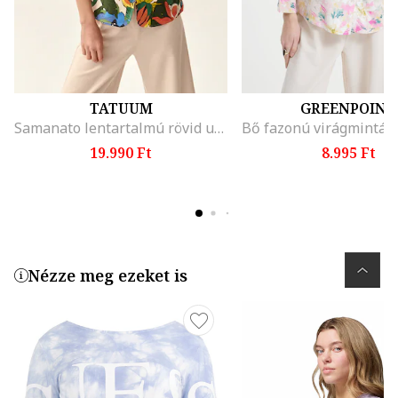
TATUUM
GREENPOINT
Samanato lentartalmú rövid ujjú ing, Többszínű
19.990 Ft
8.995 Ft
Nézze meg ezeket is