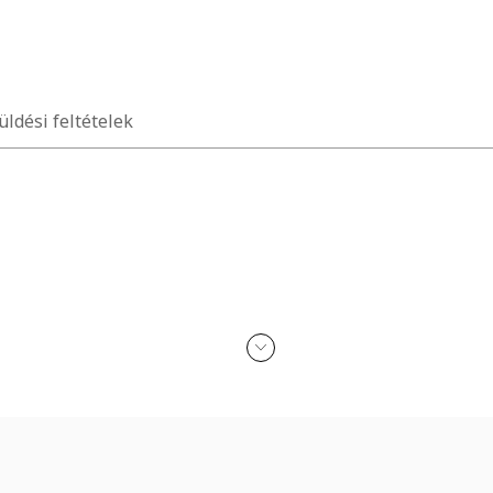
üldési feltételek
zetbarát tintákkal festve