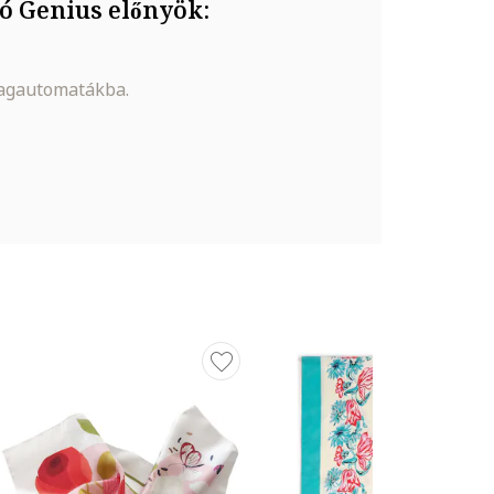
ó Genius előnyök:
magautomatákba.