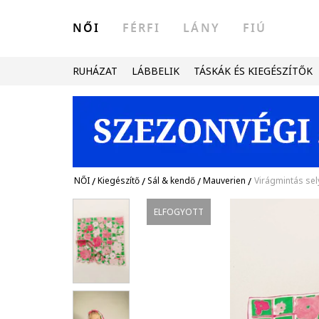
NŐI
FÉRFI
LÁNY
FIÚ
RUHÁZAT
LÁBBELIK
TÁSKÁK ÉS KIEGÉSZÍTŐK
NŐI
/
Kiegészítő
/
Sál & kendő
/
Mauverien
/
Virágmintás se
ELFOGYOTT