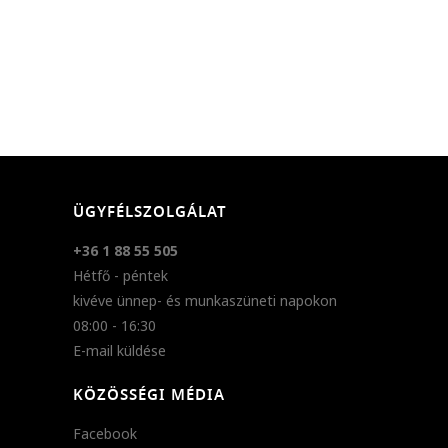
ÜGYFÉLSZOLGÁLAT
+36 1 88 55 505
Hétfő - péntek
kivéve ünnep- és munkaszüneti napokon
08:00 - 16:30
E-mail küldése
KÖZÖSSÉGI MÉDIA
Facebook