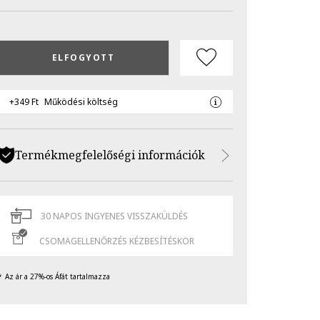
ELFOGYOTT
+349 Ft
Működési költség
Termékmegfelelőségi információk
30 NAPOS INGYENES VISSZAKÜLDÉS
CSOMAGELLENŐRZÉS KÉZBESÍTÉSKOR
Az ár a 27%-os Áfát tartalmazza