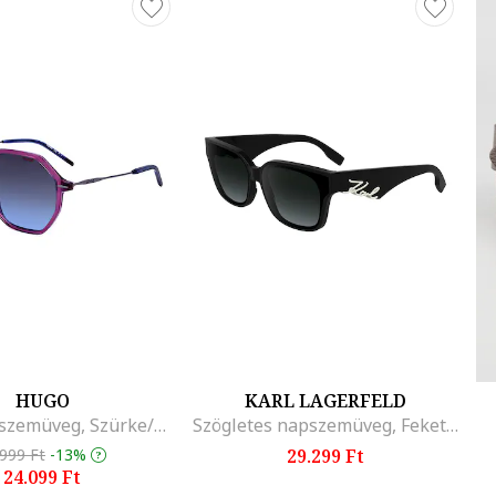
HUGO
KARL LAGERFELD
Ovális napszemüveg, Szürke/Lila
Szögletes napszemüveg, Fekete, Krémszín, 63-14-140, Fekete/Krémszín
.999 Ft
-13%
29.299 Ft
24.099 Ft