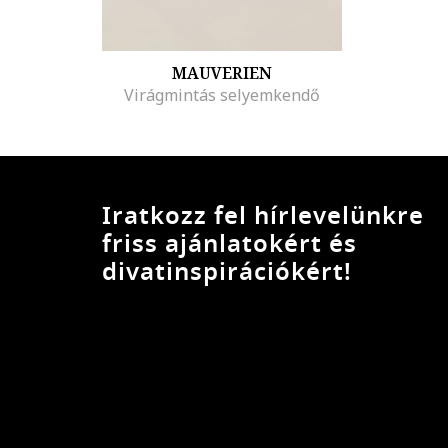
MAUVERIEN
Virágmintás selyemkendő
Iratkozz fel hírlevelünkre
friss ajánlatokért és
divatinspirációkért!