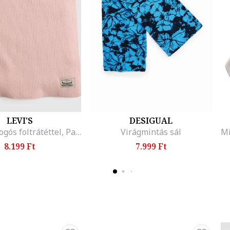
LEVI'S
DESIGUAL
Pamutsál logós foltrátéttel, Pasztellrózsaszín
Virágmintás sál
8.199 Ft
7.999 Ft