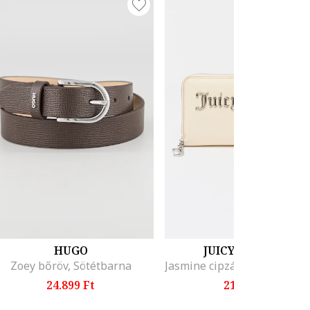
HUGO
JUICY COUTURE
Zoey bőröv, Sötétbarna
24.899 Ft
21.999 Ft