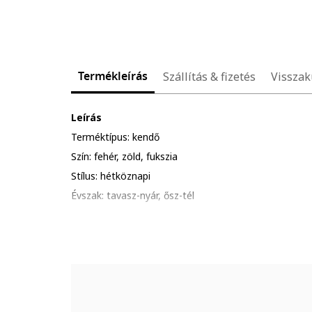
Termékleírás
Szállítás & fizetés
Visszak
Leírás
Terméktípus: kendő
Szín: fehér, zöld, fukszia
Stílus: hétköznapi
Évszak: tavasz-nyár, ősz-tél
Minta: kockás, virágmintás
Anyag: selyem
Részletek: oeko-tex tanúsítvánnyal rendelkező környe
Fogalmazás
Külső anyag: 100% selyem