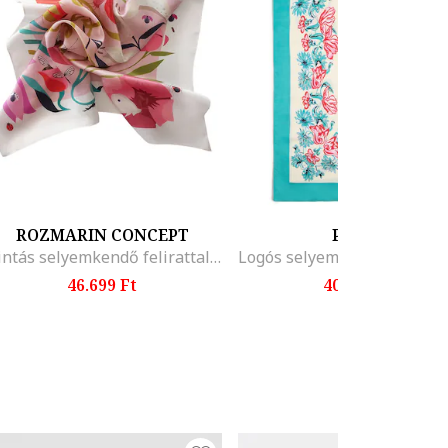
ROZMARIN CONCEPT
PINKO
Mintás selyemkendő felirattal, Korallszín/Olívazöld/Púderrózsaszín
46.699 Ft
40.799 Ft