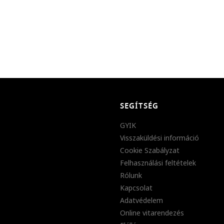
SEGÍTSÉG
GYIK
Visszaküldési információ
Cookie Szabályzat
Felhasználási feltételek
Rólunk
Kapcsolat
Adatvédelem
Online vitarendezés