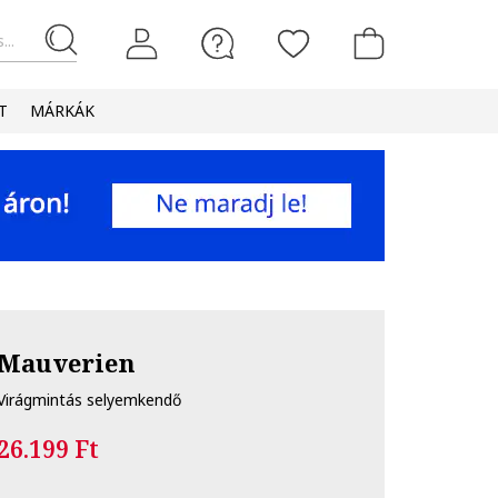
...
T
MÁRKÁK
Mauverien
Virágmintás selyemkendő
26.199 Ft