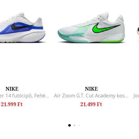
NIKE
NIKE
Downshifter 14 futócipő, Fehér/Kék
Air Zoom G.T. Cut Academy kosárlabdacipő logóval, Fehér/Limezöld
21.999 Ft
21.499 Ft