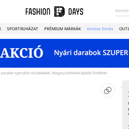
Keresés
K
SPORTRUHÁZAT
PRÉMIUM MÁRKÁK
Genius Deals
OUT
 sneaker nyersbőr részletekkel, Világosszürke/Királykék/Törtfehér