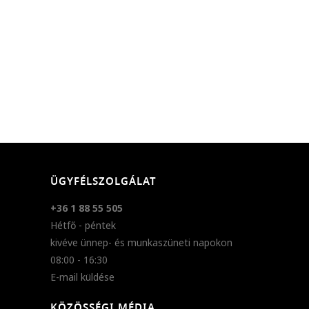
ÜGYFÉLSZOLGÁLAT
+36 1 88 55 505
Hétfő - péntek
kivéve ünnep- és munkaszüneti napokon
08:00 - 16:30
E-mail küldése
KÖZÖSSÉGI MÉDIA