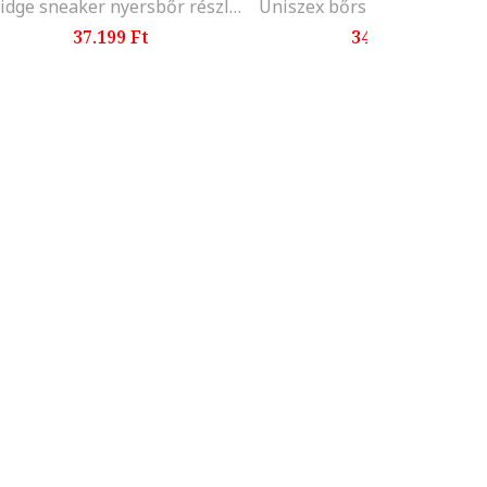
Bridge sneaker nyersbőr részletekkel, Kék
37.199 Ft
34.799 Ft