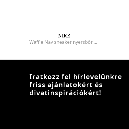
NIKE
Waffle Nav sneaker nyersbőr részletekkel, Világosszürke/Királykék/Törtfehér
Iratkozz fel hírlevelünkre
friss ajánlatokért és
divatinspirációkért!