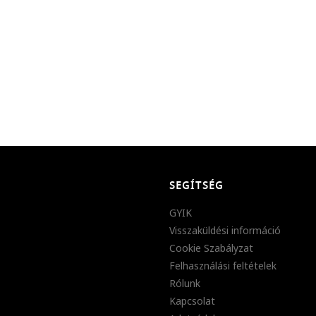
SEGÍTSÉG
GYIK
Visszaküldési információ
Cookie Szabályzat
Felhasználási feltételek
Rólunk
Kapcsolat