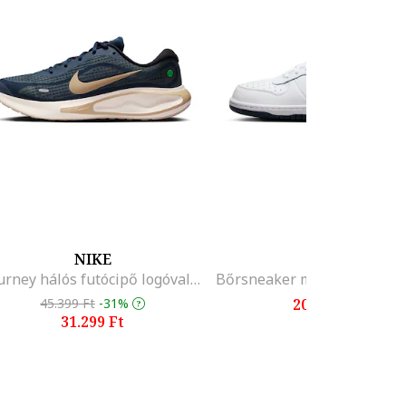
NIKE
NIKE
Journey hálós futócipő logóval, Bézs/Tengerészkék
45.399 Ft
-31%
20.699 Ft
31.299 Ft