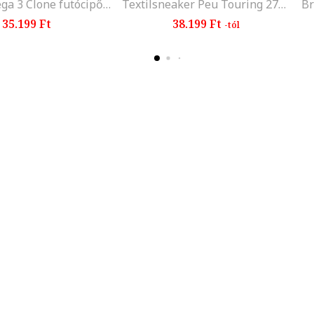
HOVR™ Mega 3 Clone futócipő, Fekete/Királykék
Textilsneaker Peu Touring 277, Fekete
35.199 Ft
38.199 Ft
-tól