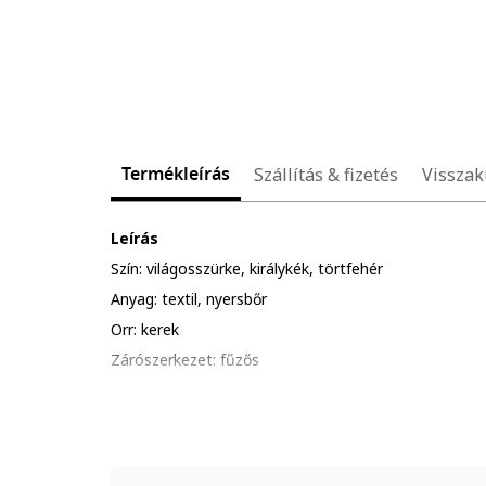
Termékleírás
Szállítás & fizetés
Visszak
Leírás
Szín: világosszürke, királykék, törtfehér
Anyag: textil, nyersbőr
Orr: kerek
Zárószerkezet: fűzős
Összetétel
Felsőrész: textil, nyersbőr
Belső anyag: textil
Talp anyaga: egyéb anyagok