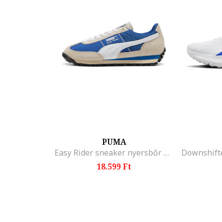
PUMA
Easy Rider sneaker nyersbőr betétekkel, Fehér/Királykék/Homokbarna
18.599 Ft