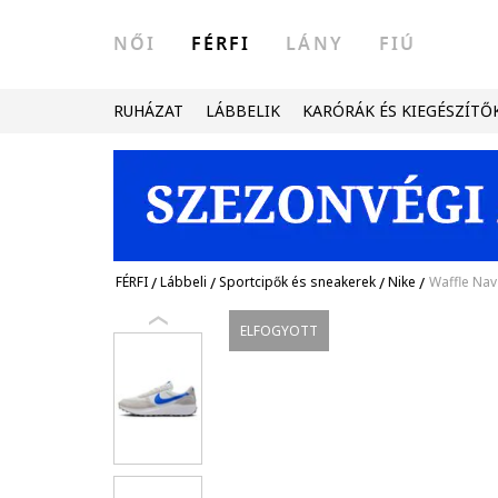
NŐI
FÉRFI
LÁNY
FIÚ
RUHÁZAT
LÁBBELIK
KARÓRÁK ÉS KIEGÉSZÍTŐ
FÉRFI
/
Lábbeli
/
Sportcipők és sneakerek
/
Nike
/
Waffle Nav
ELFOGYOTT