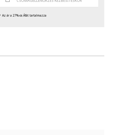
CSOMAGELLENŐRZÉS KÉZBESÍTÉSKOR
Az ár a 27%-os Áfát tartalmazza