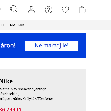
...
LET
MÁRKÁK
Nike
Waffle Nav sneaker nyersbőr
részletekkel,
Világosszürke/Királykék/Törtfehér
36.299 Ft