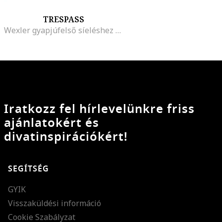
TRESPASS
Wexler gyapjúfelső síeléshez DLX® technológiával, Melange sötétszürke
Iratkozz fel hírlevelünkre friss
ajánlatokért és
divatinspirációkért!
SEGÍTSÉG
GYIK
Visszaküldési információ
Cookie Szabályzat