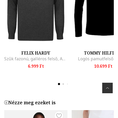
FELIX HARDY
TOMMY HILFIG
Szűk fazonú, galléros felső, Antracitszürke
Logós pamutfelső, 
6.999 Ft
10.699 Ft
Nézze meg ezeket is