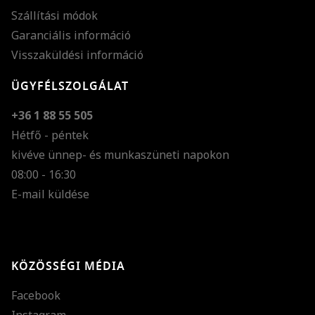
Szállítási módok
Garanciális információ
Visszaküldési információ
ÜGYFÉLSZOLGÁLAT
+36 1 88 55 505
Hétfő - péntek
kivéve ünnep- és munkaszüneti napokon
Szöveg méretének n
08:00 - 16:30
E-mail küldése
Szöveg méretének c
Szóköz növelése
Szóköz csökkentése
KÖZÖSSÉGI MÉDIA
Sortávolság növelés
Facebook
Sortávolság csökken