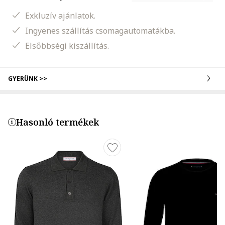
Exkluzív ajánlatok.
Ingyenes szállítás csomagautomatákba.
Elsőbbségi kiszállítás.
GYERÜNK >>
Hasonló termékek