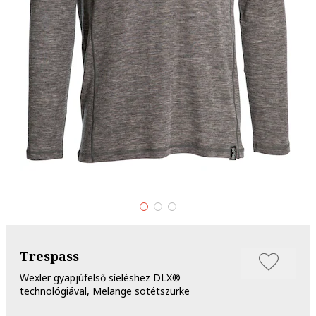
Trespass
Wexler gyapjúfelső síeléshez DLX®
technológiával, Melange sötétszürke