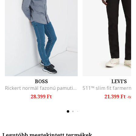
BOSS
LEVI'S
Rickert normál fazonú pamuting oxford gallérral, Púderkék
28.399 Ft
21.399 Ft
-tól
Legutóbb megtekintett termékek