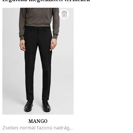
MANGO
Zsebes normál fazonú nadrág, Fekete