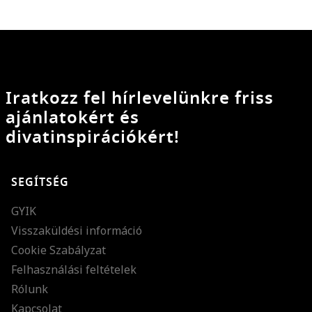
Iratkozz fel hírlevelünkre friss
ajánlatokért és
divatinspirációkért!
SEGÍTSÉG
GYIK
Visszaküldési információ
Cookie Szabályzat
Felhasználási feltételek
Rólunk
Kapcsolat