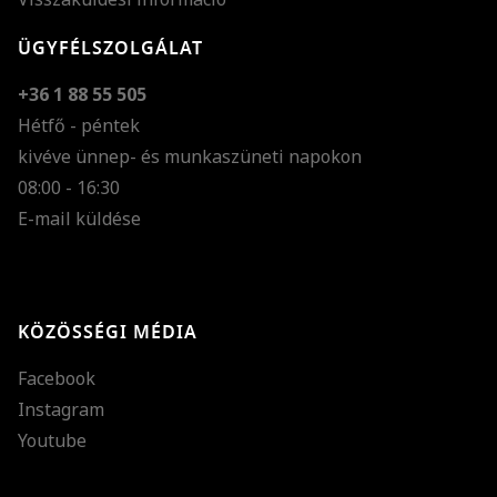
ÜGYFÉLSZOLGÁLAT
+36 1 88 55 505
Hétfő - péntek
kivéve ünnep- és munkaszüneti napokon
Szöveg méretének n
08:00 - 16:30
E-mail küldése
Szöveg méretének c
Szóköz növelése
Szóköz csökkentése
KÖZÖSSÉGI MÉDIA
Sortávolság növelés
Facebook
Sortávolság csökken
Instagram
Színek invertálása
Youtube
Szürke színárnyalato