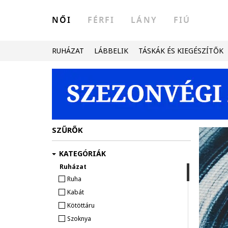
NŐI
FÉRFI
LÁNY
FIÚ
RUHÁZAT
LÁBBELIK
TÁSKÁK ÉS KIEGÉSZÍTŐK
SZŰRŐK
KATEGÓRIÁK
Ruházat
Ruha
Kabát
Kötöttáru
Szoknya