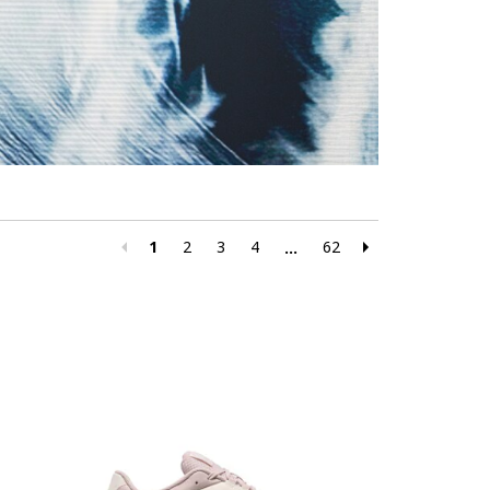
1
2
3
4
62
...