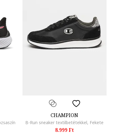
CHAMPION
ózsaszín
B-Run sneaker textilbetétekkel, Fekete
8.999 Ft