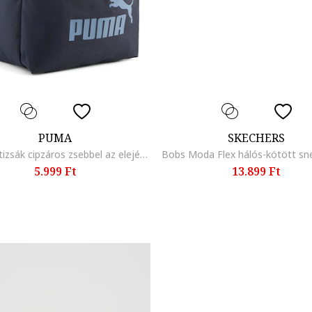
PUMA
SKECHERS
Textil hátizsák cipzáros zsebbel az elején, Sötétkék
5.999 Ft
13.899 Ft