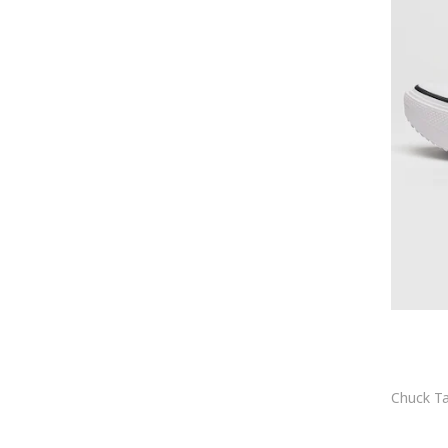
Szarvasbőr
Len
Gumi
Bársony
Kötött
Szintetikus
Műbőr
Corduroy
Hálós
Organikus pamut
Akril
Műszőrme
Vízálló
Műbőr
EVA hab
Poliakril
value_16662
TPU