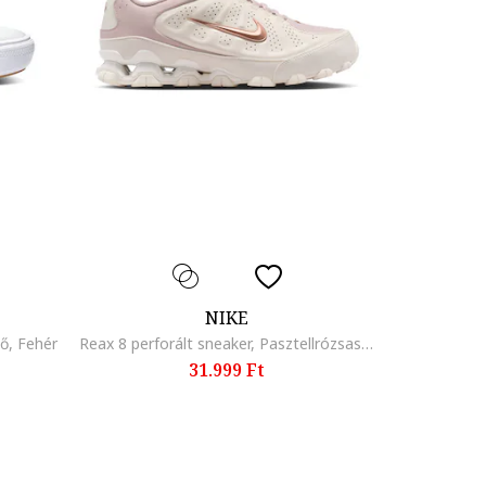
NIKE
pő, Fehér
Reax 8 perforált sneaker, Pasztellrózsaszín/Krémszín
31.999 Ft