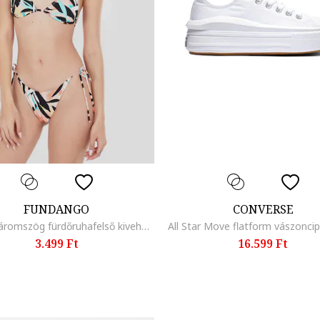
FUNDANGO
CONVERSE
Innisfil háromszög fürdőruhafelső kivehető párnázással, Fekete/Jégkék/Púderrózsaszín
All Star Move flatform vászonci
3.499 Ft
16.599 Ft