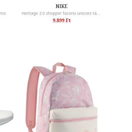
NIKE
iros
Heritage 2.0 shopper fazonú uniszex táska logóval, Fekete
9.899 Ft