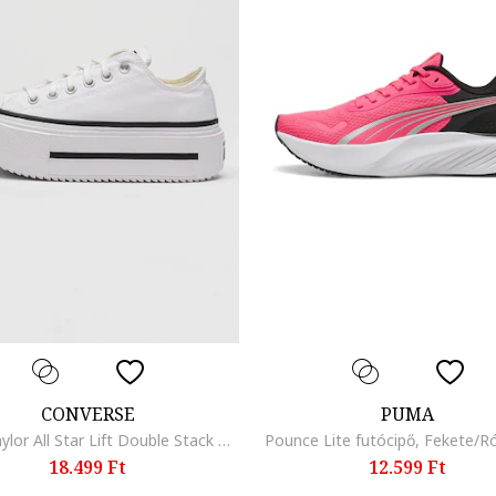
CONVERSE
PUMA
Chuck Taylor All Star Lift Double Stack megerősített orrú cipő, Fehér
Pounce Lite futócipő, Fekete/R
18.499 Ft
12.599 Ft