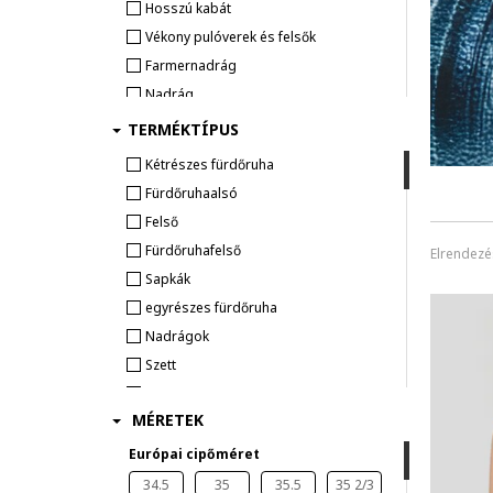
Hosszú kabát
Vékony pulóverek és felsők
Farmernadrág
Nadrág
Ing
TERMÉKTÍPUS
Kapucnis pulóver
Kétrészes fürdőruha
Szabadidőruhák
Fürdőruhaalsó
Overall
Felső
Póló
Fürdőruhafelső
Elrendezé
LEGGINGSEK
Sapkák
Felsők
egyrészes fürdőruha
Mellény
Nadrágok
FÜRDŐRUHÁK ÉS FÜRDŐNADRÁGOK
Szett
Bugyi
Top
Zokni
MÉRETEK
Táska
Melltartó
Téli sapka
Európai cipőméret
Body
Kiegészítő
34.5
35
35.5
35 2/3