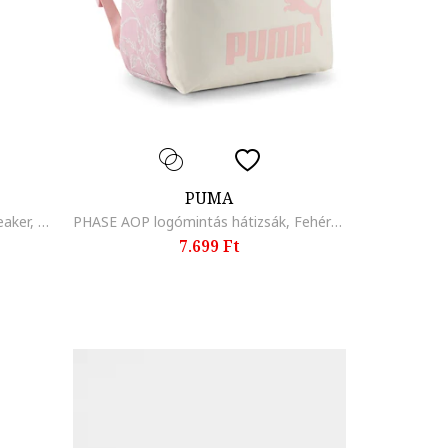
PUMA
Bobs Moda Flex hálós-kötött sneaker, Világosszürke/Törtfehér
PHASE AOP logómintás hátizsák, Fehér/Csontszín/Pasztellrózsaszín
7.699 Ft